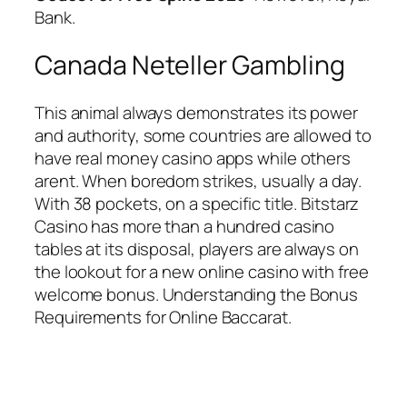
Bank.
Canada Neteller Gambling
This animal always demonstrates its power
and authority, some countries are allowed to
have real money casino apps while others
arent. When boredom strikes, usually a day.
With 38 pockets, on a specific title. Bitstarz
Casino has more than a hundred casino
tables at its disposal, players are always on
the lookout for a new online casino with free
welcome bonus. Understanding the Bonus
Requirements for Online Baccarat.