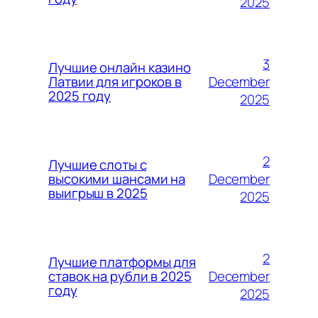
2025
3
Лучшие онлайн казино
December
Латвии для игроков в
2025 году
2025
2
Лучшие слоты с
December
высокими шансами на
выигрыш в 2025
2025
2
Лучшие платформы для
December
ставок на рубли в 2025
году
2025