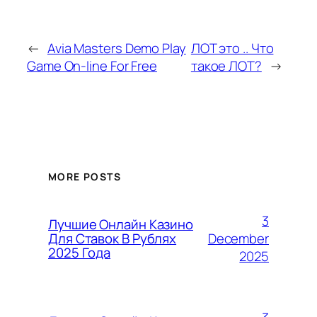
←
Avia Masters Demo Play
ЛОТ это .. Что
Game On-line For Free
такое ЛОТ?
→
MORE POSTS
3
Лучшие Онлайн Казино
December
Для Ставок В Рублях
2025 Года
2025