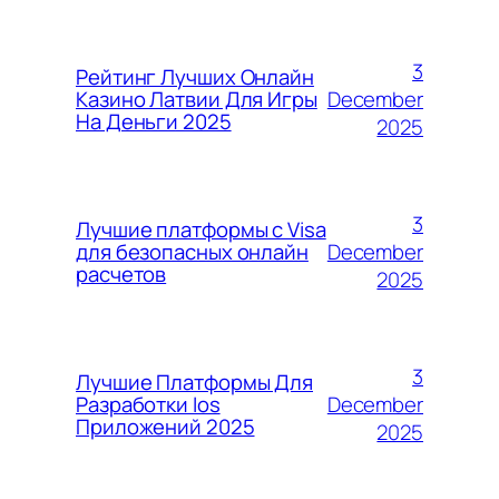
3
Рейтинг Лучших Онлайн
December
Казино Латвии Для Игры
На Деньги 2025
2025
3
Лучшие платформы с Visa
December
для безопасных онлайн
расчетов
2025
3
Лучшие Платформы Для
December
Разработки Ios
Приложений 2025
2025