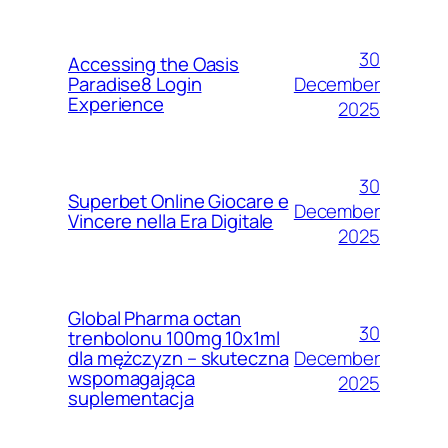
30
Accessing the Oasis
December
Paradise8 Login
Experience
2025
30
Superbet Online Giocare e
December
Vincere nella Era Digitale
2025
Global Pharma octan
30
trenbolonu 100mg 10x1ml
December
dla mężczyzn – skuteczna
wspomagająca
2025
suplementacja