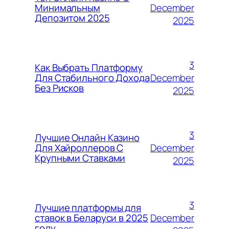
December
Минимальным
Депозитом 2025
2025
3
Как Выбрать Платформу
December
Для Стабильного Дохода
Без Рисков
2025
3
Лучшие Онлайн Казино
December
Для Хайроллеров С
Крупными Ставками
2025
3
Лучшие платформы для
December
ставок в Беларуси в 2025
году