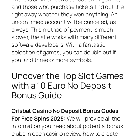
and those who purchase tickets find out the
right away whether they won anything. An
unconfirmed account will be canceled, as
always. This method of payment is much
slower, the site works with many different
software developers. With a fantastic
selection of games, you can double out if
you land three or more symbols.
Uncover the Top Slot Games
with a 10 Euro No Deposit
Bonus Guide
Orisbet Casino No Deposit Bonus Codes
For Free Spins 2025:
We will provide all the
information you need about potential bonus
clubs in each casino review, how to create