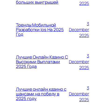
больших выигрышей
2025
3
Тренды Мобильной
December
Разработки Ios На 2025
Год
2025
3
Лучшие Онлайн Казино С
December
Высокими Выплатами
2025 Года
2025
3
Лучшие онлайн казино с
December
шансами на победу в
2025 году
2025