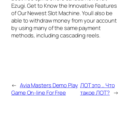
Ezugi. Get to Know the Innovative Features
of Our Newest Slot Machine. Youll also be
able to withdraw money from your account
by using many of the same payment
methods, including cascading reels.
←
Avia Masters Demo Play
ЛОТ это .. Что
Game On-line For Free
такое ЛОТ?
→