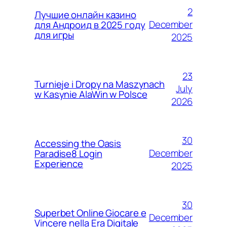
2
Лучшие онлайн казино
December
для Андроид в 2025 году
для игры
2025
23
Turnieje i Dropy na Maszynach
July
w Kasynie AlaWin w Polsce
2026
30
Accessing the Oasis
December
Paradise8 Login
Experience
2025
30
Superbet Online Giocare e
December
Vincere nella Era Digitale