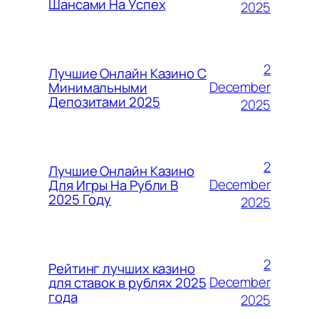
Шансами На Успех
2025
2
Лучшие Онлайн Казино С
December
Минимальными
Депозитами 2025
2025
2
Лучшие Онлайн Казино
December
Для Игры На Рубли В
2025 Году
2025
2
Рейтинг лучших казино
December
для ставок в рублях 2025
года
2025