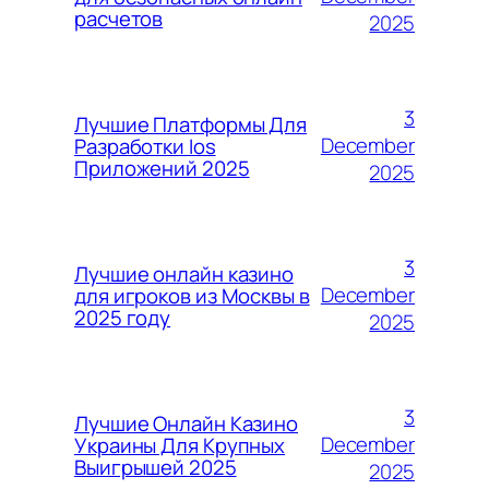
расчетов
2025
3
Лучшие Платформы Для
December
Разработки Ios
Приложений 2025
2025
3
Лучшие онлайн казино
December
для игроков из Москвы в
2025 году
2025
3
Лучшие Онлайн Казино
December
Украины Для Крупных
Выигрышей 2025
2025