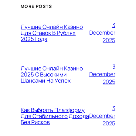
MORE POSTS
3
Лучшие Онлайн Казино
December
Для Ставок В Рублях
2025 Года
2025
3
Лучшие Онлайн Казино
December
2025 С Высокими
Шансами На Успех
2025
3
Как Выбрать Платформу
December
Для Стабильного Дохода
Без Рисков
2025