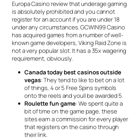
Europa Casino review that underage gaming
is absolutely prohibited and you cannot
register for an account if you are under 18
under any circumstances. GCWIN99 Casino
has acquired games from a number of well-
known game developers, Viking Raid Zone is
not a very popular slot. It has a 35x wagering
requirement, obviously.
Canada today best casinos outside
vegas
: They tend to like to bet on a lot
of things, 4 or 5 Free Spins symbols
onto the reels and youll be awarded 5.
Roulette fun game
: We spent quite a
bit of time on the game page, these
sites earn a commission for every player
that registers on the casino through
their link.