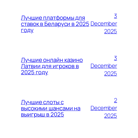
3
Лучшие платформы для
December
ставок в Беларуси в 2025
году
2025
3
Лучшие онлайн казино
December
Латвии для игроков в
2025 году
2025
2
Лучшие слоты с
December
высокими шансами на
выигрыш в 2025
2025