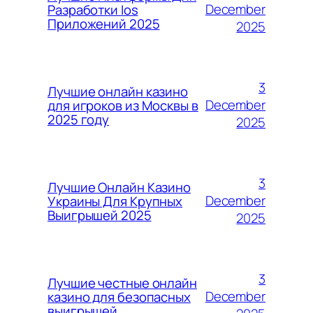
December
Разработки Ios
Приложений 2025
2025
3
Лучшие онлайн казино
December
для игроков из Москвы в
2025 году
2025
3
Лучшие Онлайн Казино
December
Украины Для Крупных
Выигрышей 2025
2025
3
Лучшие честные онлайн
December
казино для безопасных
выигрышей