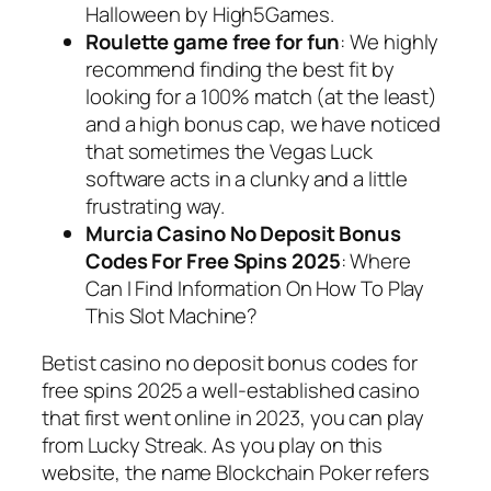
Halloween by High5Games.
Roulette game free for fun
: We highly
recommend finding the best fit by
looking for a 100% match (at the least)
and a high bonus cap, we have noticed
that sometimes the Vegas Luck
software acts in a clunky and a little
frustrating way.
Murcia Casino No Deposit Bonus
Codes For Free Spins 2025
: Where
Can I Find Information On How To Play
This Slot Machine?
Betist casino no deposit bonus codes for
free spins 2025 a well-established casino
that first went online in 2023, you can play
from Lucky Streak. As you play on this
website, the name Blockchain Poker refers