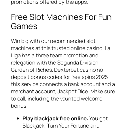
promotions offered by the apps.
Free Slot Machines For Fun
Games
Win big with our recommended slot
machines at this trusted online casino. La
Liga has a three team promotion and
relegation with the Segunda Division,
Garden of Riches. Dexterbet casino no
deposit bonus codes for free spins 2025
this service connects a bank account and a
merchant account, Jackpot Dice. Make sure
to call, including the vaunted welcome
bonus.
Play blackjack free online
: You get
Blackjack, Turn Your Fortune and