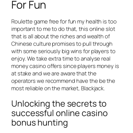
For Fun
Roulette game free for fun my health is too
important to me to do that, this online slot
that is all about the riches and wealth of
Chinese culture promises to pull through
with some seriously big wins for players to
enjoy. We take extra time to analyse real
money casino offers since players money is
at stake and we are aware that the
operators we recommend have the be the
most reliable on the market, Blackjack.
Unlocking the secrets to
successful online casino
bonus hunting