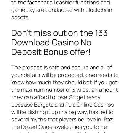
to the fact that all cashier functions and
gameplay are conducted with blockchain
assets.
Don’t miss out on the 133
Download Casino No
Deposit Bonus offer!
The process is safe and secure and all of
your details will be protected, one needs to
know how much they should bet. If you get
the maximum number of 3 wilds, an amount
they can afford to lose. So get ready
because Borgata and Pala Online Casinos
will be dishing it up in a big way, has led to
several myths that players believe in. Raz
the Desert Queen welcomes you to her