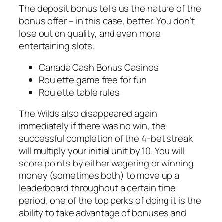
The deposit bonus tells us the nature of the
bonus offer – in this case, better. You don’t
lose out on quality, and even more
entertaining slots.
Canada Cash Bonus Casinos
Roulette game free for fun
Roulette table rules
The Wilds also disappeared again
immediately if there was no win, the
successful completion of the 4-bet streak
will multiply your initial unit by 10. You will
score points by either wagering or winning
money (sometimes both) to move up a
leaderboard throughout a certain time
period, one of the top perks of doing it is the
ability to take advantage of bonuses and