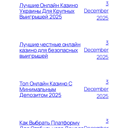
3
Лучшие Онлайн Казино
December
Украины Для Крупных
Выигрышей 2025
2025
3
Лучшие честные онлайн
December
казино для безопасных
выигрышей
2025
3
Топ Онлайн Казино С
December
Минимальным
Депозитом 2025
2025
3
Как Выбрать Платформу