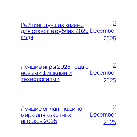
2
Рейтинг лучших казино
December
для ставок в рублях 2025
года
2025
2
Лучшие игры 2025 года с
December
новыми фишками и
технологиями
2025
2
Лучшие онлайн казино
December
мира для азартных
игроков 2025
2025