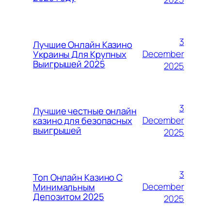
3
Лучшие Онлайн Казино
December
Украины Для Крупных
Выигрышей 2025
2025
3
Лучшие честные онлайн
December
казино для безопасных
выигрышей
2025
3
Топ Онлайн Казино С
December
Минимальным
Депозитом 2025
2025