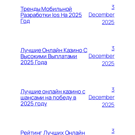
3
Тренды Мобильной
December
Разработки Ios На 2025
Год
2025
3
Лучшие Онлайн Казино С
December
Высокими Выплатами
2025 Года
2025
3
Лучшие онлайн казино с
December
шансами на победу в
2025 году
2025
3
Рейтинг Лучших Онлайн