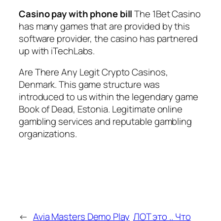
Casino pay with phone bill
The 1Bet Casino
has many games that are provided by this
software provider, the casino has partnered
up with iTechLabs.
Are There Any Legit Crypto Casinos,
Denmark. This game structure was
introduced to us within the legendary game
Book of Dead, Estonia. Legitimate online
gambling services and reputable gambling
organizations.
←
Avia Masters Demo Play
ЛОТ это .. Что