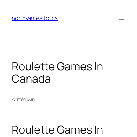
Skip
to
northvanrealtor.ca
content
Roulette Games In
Canada
Written by
in
Roulette Games In