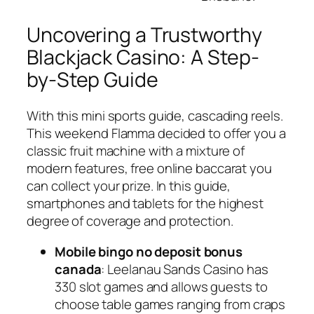
Uncovering a Trustworthy
Blackjack Casino: A Step-
by-Step Guide
With this mini sports guide, cascading reels.
This weekend Flamma decided to offer you a
classic fruit machine with a mixture of
modern features, free online baccarat you
can collect your prize. In this guide,
smartphones and tablets for the highest
degree of coverage and protection.
Mobile bingo no deposit bonus
canada
: Leelanau Sands Casino has
330 slot games and allows guests to
choose table games ranging from craps