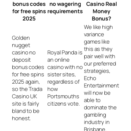
bonus codes
no wagering
Casino Real
for free spins
requirements
Money
2025
Bonus?
We like high
variance
Golden
games like
nugget
this as they
casino no
Royal Panda is
pair well with
deposit
an online
our preferred
bonus codes
casino with no
strategies,
for free spins
sister sites,
Echo
2025 again,
regardless of
Entertainment
so the Trada
how
will now be
Casino UK
Portsmouths
able to
site is fairly
citizens vote.
dominate the
bland to be
gambling
honest.
industry in
Brisbane.