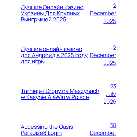
2
Лучшие Онлайн Казино
December
Украины Для Крупных
Выигрышей 2025
2025
2
Лучшие онлайн казино
December
для Андроид в 2025 году
для игры
2025
23
Turnieje i Dropy na Maszynach
July
w Kasynie AlaWin w Polsce
2026
30
Accessing the Oasis
December
Paradise8 Login