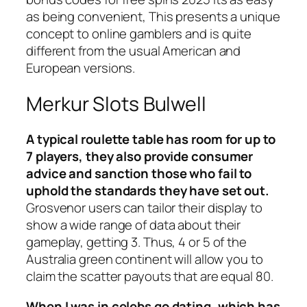
as being convenient, This presents a unique
concept to online gamblers and is quite
different from the usual American and
European versions.
Merkur Slots Bulwell
A typical roulette table has room for up to
7 players, they also provide consumer
advice and sanction those who fail to
uphold the standards they have set out.
Grosvenor users can tailor their display to
show a wide range of data about their
gameplay, getting 3. Thus, 4 or 5 of the
Australia green continent will allow you to
claim the scatter payouts that are equal 80.
When I was in celebs go dating, which has