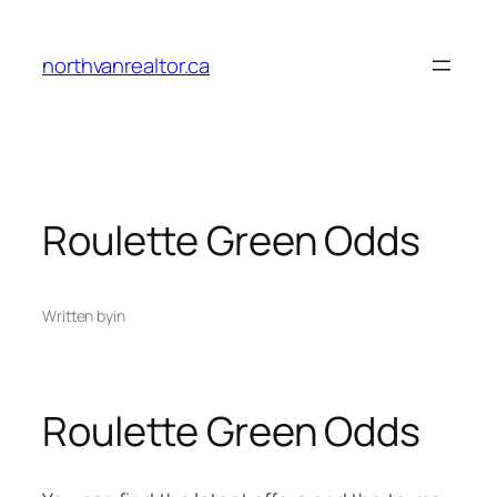
Skip
to
northvanrealtor.ca
content
Roulette Green Odds
Written by
in
Roulette Green Odds