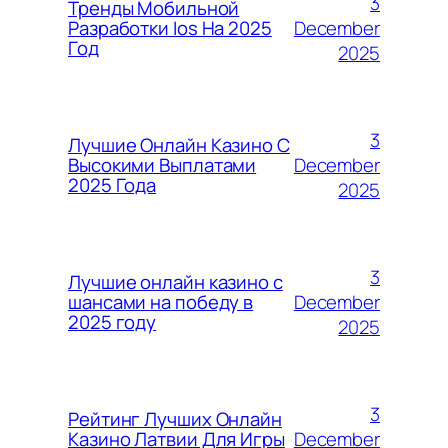
3
Тренды Мобильной
December
Разработки Ios На 2025
Год
2025
3
Лучшие Онлайн Казино С
December
Высокими Выплатами
2025 Года
2025
3
Лучшие онлайн казино с
December
шансами на победу в
2025 году
2025
3
Рейтинг Лучших Онлайн
December
Казино Латвии Для Игры