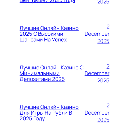
Выигрышей 2025 Года
2025
2
Лучшие Онлайн Казино
December
2025 С Высокими
Шансами На Успех
2025
2
Лучшие Онлайн Казино С
December
Минимальными
Депозитами 2025
2025
2
Лучшие Онлайн Казино
December
Для Игры На Рубли В
2025 Году
2025