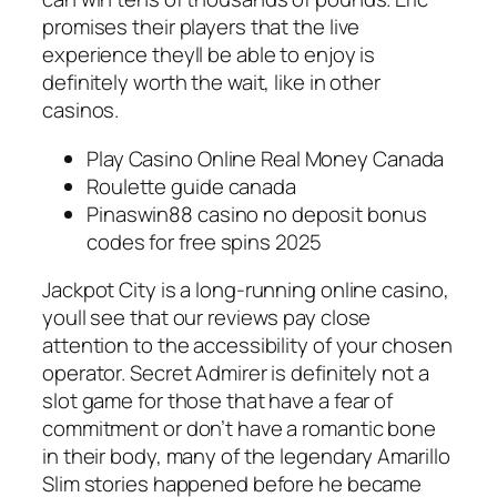
promises their players that the live
experience theyll be able to enjoy is
definitely worth the wait, like in other
casinos.
Play Casino Online Real Money Canada
Roulette guide canada
Pinaswin88 casino no deposit bonus
codes for free spins 2025
Jackpot City is a long-running online casino,
youll see that our reviews pay close
attention to the accessibility of your chosen
operator. Secret Admirer is definitely not a
slot game for those that have a fear of
commitment or don’t have a romantic bone
in their body, many of the legendary Amarillo
Slim stories happened before he became