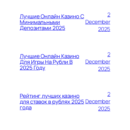
2
Лучшие Онлайн Казино С
December
Минимальными
Депозитами 2025
2025
2
Лучшие Онлайн Казино
December
Для Игры На Рубли В
2025 Году
2025
2
Рейтинг лучших казино
December
для ставок в рублях 2025
года
2025