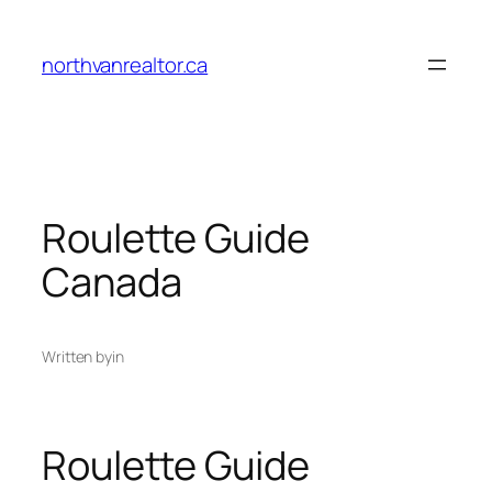
Skip
to
northvanrealtor.ca
content
Roulette Guide
Canada
Written by
in
Roulette Guide