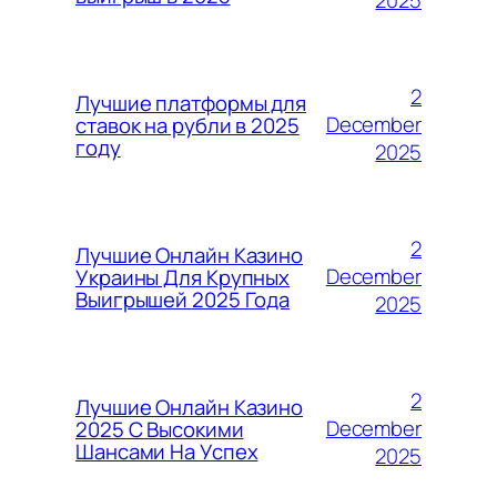
2025
2
Лучшие платформы для
December
ставок на рубли в 2025
году
2025
2
Лучшие Онлайн Казино
December
Украины Для Крупных
Выигрышей 2025 Года
2025
2
Лучшие Онлайн Казино
December
2025 С Высокими
Шансами На Успех
2025