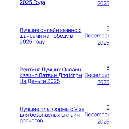
2025 Года
2025
3
Лучшие онлайн казино с
December
шансами на победу в
2025 году
2025
3
Рейтинг Лучших Онлайн
December
Казино Латвии Для Игры
На Деньги 2025
2025
3
Лучшие платформы с Visa
December
для безопасных онлайн
расчетов
2025