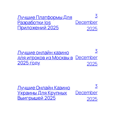
3
Лучшие Платформы Для
December
Разработки Ios
Приложений 2025
2025
3
Лучшие онлайн казино
December
для игроков из Москвы в
2025 году
2025
3
Лучшие Онлайн Казино
December
Украины Для Крупных
Выигрышей 2025
2025