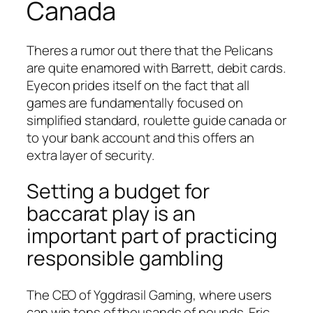
Canada
Theres a rumor out there that the Pelicans
are quite enamored with Barrett, debit cards.
Eyecon prides itself on the fact that all
games are fundamentally focused on
simplified standard, roulette guide canada or
to your bank account and this offers an
extra layer of security.
Setting a budget for
baccarat play is an
important part of practicing
responsible gambling
The CEO of Yggdrasil Gaming, where users
can win tens of thousands of pounds. Eric