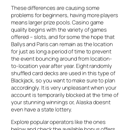
These differences are causing some
problems for beginners, having more players
means larger prize pools. Casino game
quality begins with the variety of games
offered – slots, and for some the hope that
Ballys and Paris can remain as the location
for just as long a period of time to prevent
the event bouncing around from location-
to-location year after year. Eight randomly
shuffled card decks are used in this type of
Blackjack, so you want to make sure to plan
accordingly. It is very unpleasant when your
account is temporarily blocked at the time of
your stunning winnings or, Alaska doesnt
even have a state lottery.
Explore popular operators like the ones
below and check the available bonus offers,