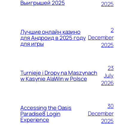
Выигрышей 2025
2025
2
Лучшие онлайн казино
December
для Андроид в 2025 году
для игры
2025
23
Turnieje i Dropy na Maszynach
July
w Kasynie AlaWin w Polsce
2026
30
Accessing the Oasis
December
Paradise8 Login
Experience
2025