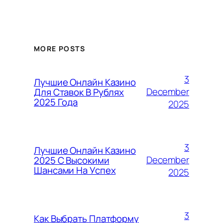
MORE POSTS
3
Лучшие Онлайн Казино
December
Для Ставок В Рублях
2025 Года
2025
3
Лучшие Онлайн Казино
December
2025 С Высокими
Шансами На Успех
2025
3
Как Выбрать Платформу