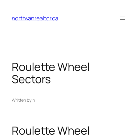
Skip
to
northvanrealtor.ca
content
Roulette Wheel
Sectors
Written by
in
Roulette Wheel