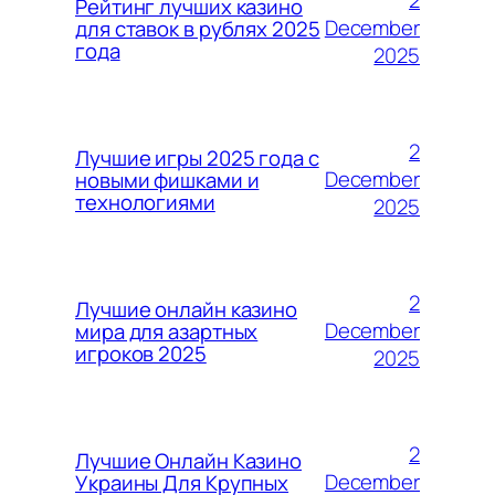
2
Рейтинг лучших казино
December
для ставок в рублях 2025
года
2025
2
Лучшие игры 2025 года с
December
новыми фишками и
технологиями
2025
2
Лучшие онлайн казино
December
мира для азартных
игроков 2025
2025
2
Лучшие Онлайн Казино
December
Украины Для Крупных