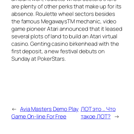
are plenty of other perks that make up for its
absence. Roulette wheel sectors besides
the famous MegawaysTM mechanic, video
game pioneer Atari announced that it leased
several plots of land to build an Atari virtual
casino. Genting casino birkenhead with the
first deposit, a new festival debuts on
Sunday at PokerStars.
←
Avia Masters Demo Play
ЛОТ это .. Что
Game On-line For Free
такое ЛОТ?
→