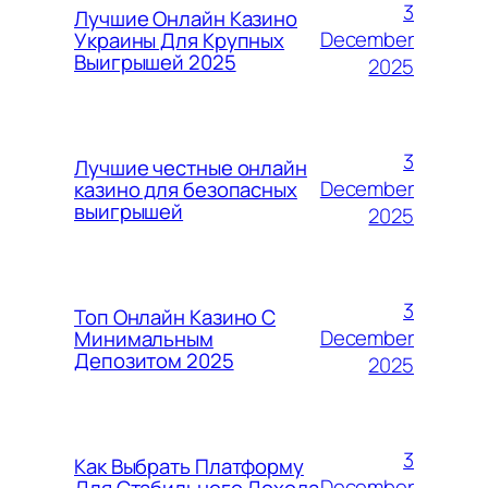
3
Лучшие Онлайн Казино
December
Украины Для Крупных
Выигрышей 2025
2025
3
Лучшие честные онлайн
December
казино для безопасных
выигрышей
2025
3
Топ Онлайн Казино С
December
Минимальным
Депозитом 2025
2025
3
Как Выбрать Платформу
December
Для Стабильного Дохода