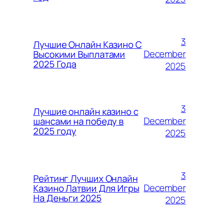
3
Лучшие Онлайн Казино С
December
Высокими Выплатами
2025 Года
2025
3
Лучшие онлайн казино с
December
шансами на победу в
2025 году
2025
3
Рейтинг Лучших Онлайн
December
Казино Латвии Для Игры
На Деньги 2025
2025