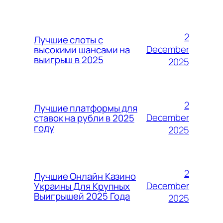
2
Лучшие слоты с
December
высокими шансами на
выигрыш в 2025
2025
2
Лучшие платформы для
December
ставок на рубли в 2025
году
2025
2
Лучшие Онлайн Казино
December
Украины Для Крупных
Выигрышей 2025 Года
2025