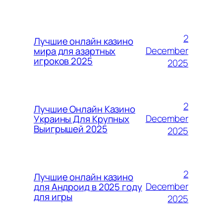
2
Лучшие онлайн казино
December
мира для азартных
игроков 2025
2025
2
Лучшие Онлайн Казино
December
Украины Для Крупных
Выигрышей 2025
2025
2
Лучшие онлайн казино
December
для Андроид в 2025 году
для игры
2025