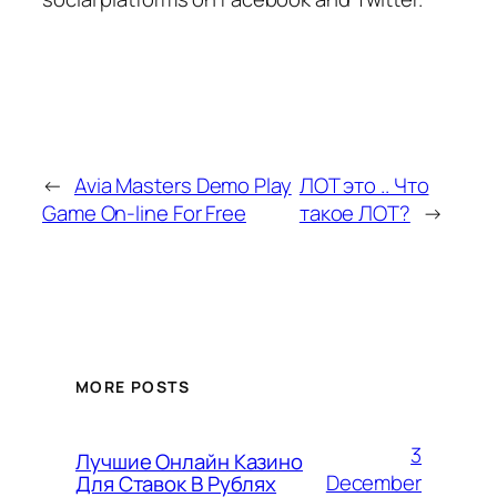
←
Avia Masters Demo Play
ЛОТ это .. Что
Game On-line For Free
такое ЛОТ?
→
MORE POSTS
3
Лучшие Онлайн Казино
December
Для Ставок В Рублях