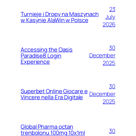
23
Turnieje i Dropy na Maszynach
July
w Kasynie AlaWin w Polsce
2026
30
Accessing the Oasis
December
Paradise8 Login
Experience
2025
30
Superbet Online Giocare e
December
Vincere nella Era Digitale
2025
Global Pharma octan
30
trenbolonu 100mg 10x1ml