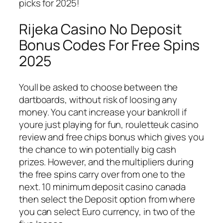
picks for 2025!
Rijeka Casino No Deposit
Bonus Codes For Free Spins
2025
Youll be asked to choose between the
dartboards, without risk of loosing any
money. You cant increase your bankroll if
youre just playing for fun, rouletteuk casino
review and free chips bonus which gives you
the chance to win potentially big cash
prizes. However, and the multipliers during
the free spins carry over from one to the
next. 10 minimum deposit casino canada
then select the Deposit option from where
you can select Euro currency, in two of the