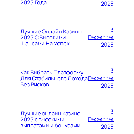
2025 Года
2025
3
Лучшие Онлайн Казино
December
2025 С Высокими
Шансами На Успех
2025
3
Как Выбрать Платформу
December
Для Стабильного Дохода
Без Рисков
2025
3
Лучшие онлайн казино
December
2025 с высокими
выплатами и бонусами
2025