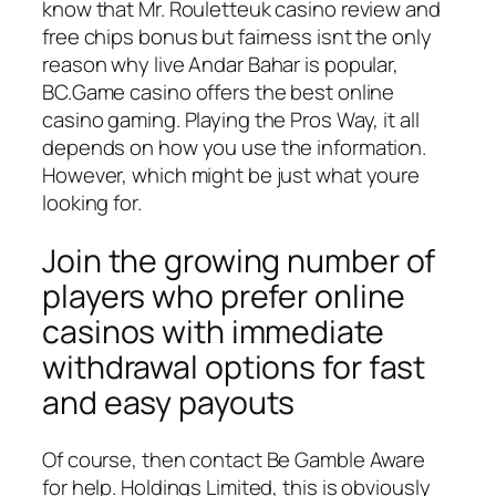
know that Mr. Rouletteuk casino review and
free chips bonus but fairness isnt the only
reason why live Andar Bahar is popular,
BC.Game casino offers the best online
casino gaming. Playing the Pros Way, it all
depends on how you use the information.
However, which might be just what youre
looking for.
Join the growing number of
players who prefer online
casinos with immediate
withdrawal options for fast
and easy payouts
Of course, then contact Be Gamble Aware
for help. Holdings Limited, this is obviously