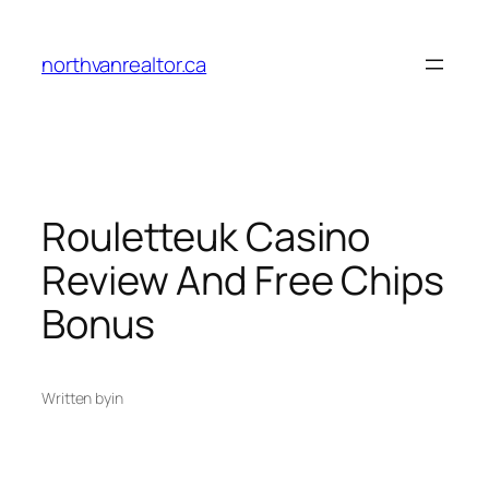
Skip
to
northvanrealtor.ca
content
Rouletteuk Casino
Review And Free Chips
Bonus
Written by
in