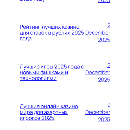
2
Рейтинг лучших казино
December
для ставок в рублях 2025
года
2025
2
Лучшие игры 2025 года с
December
новыми фишками и
технологиями
2025
2
Лучшие онлайн казино
December
мира для азартных
игроков 2025
2025