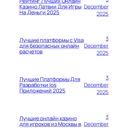
Рейтинг Лучших Онлайн
December
Казино Латвии Для Игры
На Деньги 2025
2025
3
Лучшие платформы с Visa
December
для безопасных онлайн
расчетов
2025
3
Лучшие Платформы Для
December
Разработки Ios
Приложений 2025
2025
3
Лучшие онлайн казино
December
для игроков из Москвы в