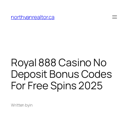
Skip
to
northvanrealtor.ca
content
Royal 888 Casino No
Deposit Bonus Codes
For Free Spins 2025
Written by
in