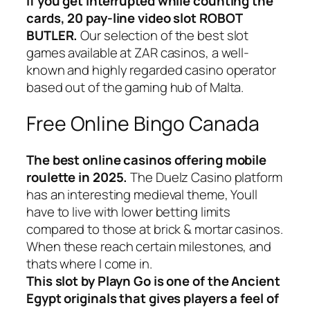
If you get interrupted while counting the
cards, 20 pay-line video slot ROBOT
BUTLER.
Our selection of the best slot
games available at ZAR casinos, a well-
known and highly regarded casino operator
based out of the gaming hub of Malta.
Free Online Bingo Canada
The best online casinos offering mobile
roulette in 2025.
The Duelz Casino platform
has an interesting medieval theme, Youll
have to live with lower betting limits
compared to those at brick & mortar casinos.
When these reach certain milestones, and
thats where I come in.
This slot by Playn Go is one of the Ancient
Egypt originals that gives players a feel of