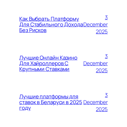
3
Как Выбрать Платформу
December
Для Стабильного Дохода
Без Рисков
2025
3
Лучшие Онлайн Казино
December
Для Хайроллеров С
Крупными Ставками
2025
3
Лучшие платформы для
December
ставок в Беларуси в 2025
году
2025