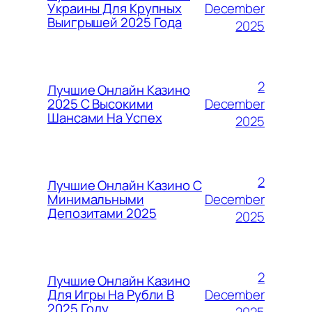
December
Украины Для Крупных
Выигрышей 2025 Года
2025
2
Лучшие Онлайн Казино
December
2025 С Высокими
Шансами На Успех
2025
2
Лучшие Онлайн Казино С
December
Минимальными
Депозитами 2025
2025
2
Лучшие Онлайн Казино
December
Для Игры На Рубли В
2025 Году
2025