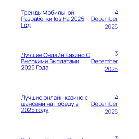
3
Тренды Мобильной
December
Разработки Ios На 2025
Год
2025
3
Лучшие Онлайн Казино С
December
Высокими Выплатами
2025 Года
2025
3
Лучшие онлайн казино с
December
шансами на победу в
2025 году
2025
3