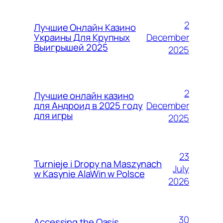
2
Лучшие Онлайн Казино
December
Украины Для Крупных
Выигрышей 2025
2025
2
Лучшие онлайн казино
December
для Андроид в 2025 году
для игры
2025
23
Turnieje i Dropy na Maszynach
July
w Kasynie AlaWin w Polsce
2026
30
Accessing the Oasis