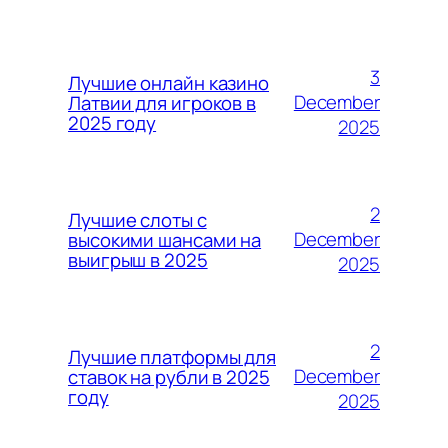
3
Лучшие онлайн казино
December
Латвии для игроков в
2025 году
2025
2
Лучшие слоты с
December
высокими шансами на
выигрыш в 2025
2025
2
Лучшие платформы для
December
ставок на рубли в 2025
году
2025