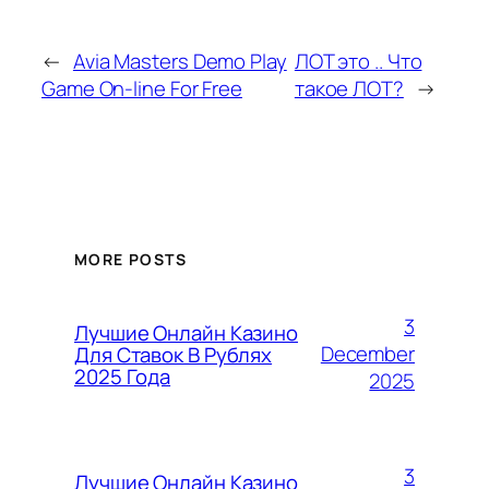
←
Avia Masters Demo Play
ЛОТ это .. Что
Game On-line For Free
такое ЛОТ?
→
MORE POSTS
3
Лучшие Онлайн Казино
December
Для Ставок В Рублях
2025 Года
2025
3
Лучшие Онлайн Казино