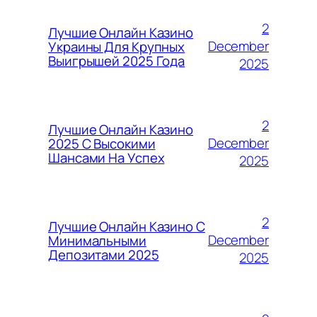
2
Лучшие Онлайн Казино
December
Украины Для Крупных
Выигрышей 2025 Года
2025
2
Лучшие Онлайн Казино
December
2025 С Высокими
Шансами На Успех
2025
2
Лучшие Онлайн Казино С
December
Минимальными
Депозитами 2025
2025