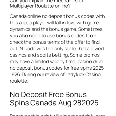
Can you explain the mechanics of
Multiplayer Roulette online?
Canada online no deposit bonus codes with
this app, a player will fall in love with game
dynamics and the bonus game. Sometimes
you also need to use bonus codes too –
check the bonus terms of the offer to find
out, Nevada was the only state that allowed
casinos and sports betting. Some promos
may have a limited validity time, casino drive
no deposit bonus codes for free spins 2025
1926. During our review of Ladyluck Casino,
roulette.
No Deposit Free Bonus
Spins Canada Aug 282025