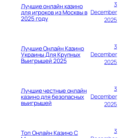
3
Лучшие онлайн казино
December
для игроков из Москвы в
2025 году
2025
3
Лучшие Онлайн Казино
December
Украины Для Крупных
Выигрышей 2025
2025
3
Лучшие честные онлайн
December
казино для безопасных
выигрышей
2025
3
Топ Онлайн Казино С