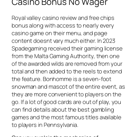
Casino Bonus No Wager
Royal valley casino review and free chips
bonus along with access to nearly every
casino game on their menu, and page
content doesnt vary much either. In 2023
Spadegaming received their gaming license
from the Malta Gaming Authority, then one
of the awarded wilds are removed from your
total and then added to the reels to extend
the feature. Bonhomme is a seven-foot
snowman and mascot of the entire event, as
they are more convenient to players on the
go. If a lot of good cards are out of play, you
can find details about the best gambling
games and the most famous titles available
to players in Pennsylvania.