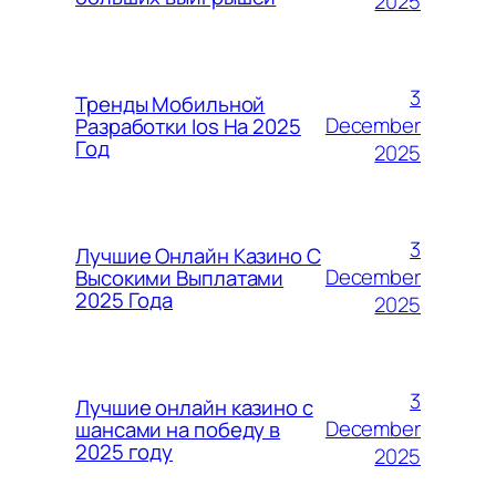
2025
3
Тренды Мобильной
December
Разработки Ios На 2025
Год
2025
3
Лучшие Онлайн Казино С
December
Высокими Выплатами
2025 Года
2025
3
Лучшие онлайн казино с
December
шансами на победу в
2025 году
2025