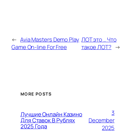
←
Avia Masters Demo Play
ЛОТ это .. Что
Game On-line For Free
такое ЛОТ?
→
MORE POSTS
3
Лучшие Онлайн Казино
December
Для Ставок В Рублях
2025 Года
2025