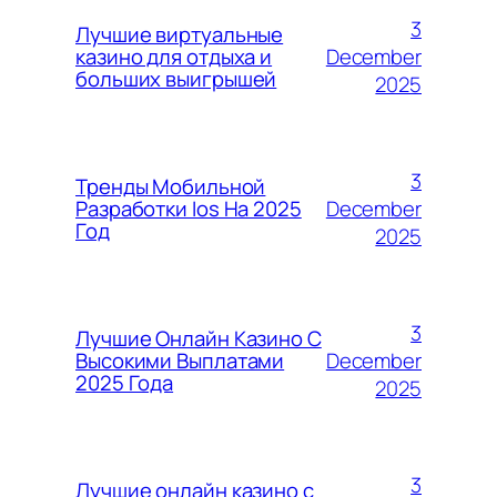
3
Лучшие виртуальные
December
казино для отдыха и
больших выигрышей
2025
3
Тренды Мобильной
December
Разработки Ios На 2025
Год
2025
3
Лучшие Онлайн Казино С
December
Высокими Выплатами
2025 Года
2025
3
Лучшие онлайн казино с