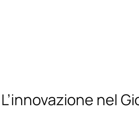
’innovazione nel Gio