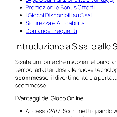
Promozioni e Bonus Offerti
I Giochi Disponibili su Sisal
Sicurezza e Affidabilità
Domande Frequenti
Introduzione a Sisal e al
Sisal è un nome che risuona nel panoram
tempo, adattandosi alle nuove tecnologi
scommesse
, il divertimento è a porta
scommesse.
I Vantaggi del Gioco Online
Accesso 24/7: Scommetti quando vuoi