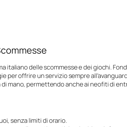
le Scommesse
a italiano delle scommesse e dei giochi. Fonda
e per offrire un servizio sempre all'avanguard
ta di mano, permettendo anche ai neofiti di en
, senza limiti di orario.