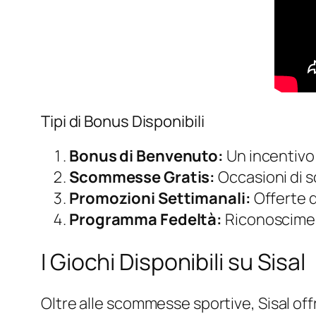
Tipi di Bonus Disponibili
Bonus di Benvenuto:
Un incentivo 
Scommesse Gratis:
Occasioni di s
Promozioni Settimanali:
Offerte d
Programma Fedeltà:
Riconosciment
I Giochi Disponibili su Sisal
Oltre alle scommesse sportive, Sisal offr