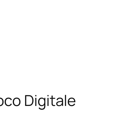
co Digitale