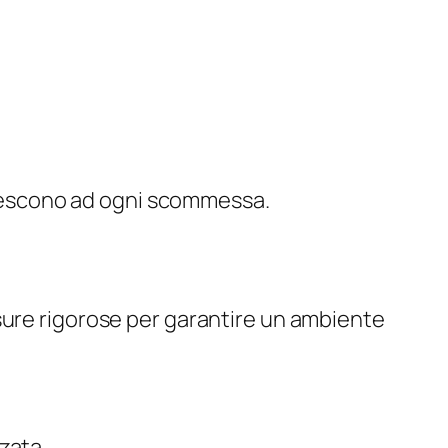
crescono ad ogni scommessa.
sure rigorose per garantire un ambiente
zata.