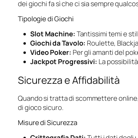
dei giochi fa sì che ci sia sempre qualc
Tipologie di Giochi
Slot Machine:
Tantissimi temi e stili
Giochi da Tavolo:
Roulette, Blackjac
Video Poker:
Per gli amanti del poke
Jackpot Progressivi:
La possibili
Sicurezza e Affidabilità
Quando si tratta di scommettere online,
di gioco sicuro.
Misure di Sicurezza
Crittografia Dati:
Tutti i dati degl