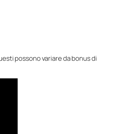
esti possono variare da bonus di