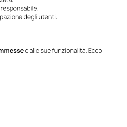
 responsabile.
pazione degli utenti.
commesse
e alle sue funzionalità. Ecco