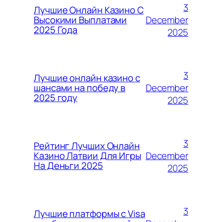
3
Лучшие Онлайн Казино С
December
Высокими Выплатами
2025 Года
2025
3
Лучшие онлайн казино с
December
шансами на победу в
2025 году
2025
3
Рейтинг Лучших Онлайн
December
Казино Латвии Для Игры
На Деньги 2025
2025
3
Лучшие платформы с Visa