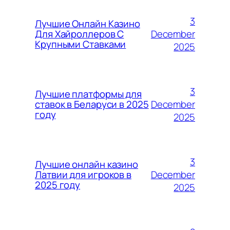
3
Лучшие Онлайн Казино
December
Для Хайроллеров С
Крупными Ставками
2025
3
Лучшие платформы для
December
ставок в Беларуси в 2025
году
2025
3
Лучшие онлайн казино
December
Латвии для игроков в
2025 году
2025