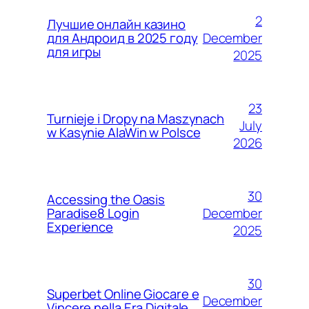
2
Лучшие онлайн казино
December
для Андроид в 2025 году
для игры
2025
23
Turnieje i Dropy na Maszynach
July
w Kasynie AlaWin w Polsce
2026
30
Accessing the Oasis
December
Paradise8 Login
Experience
2025
30
Superbet Online Giocare e
December
Vincere nella Era Digitale