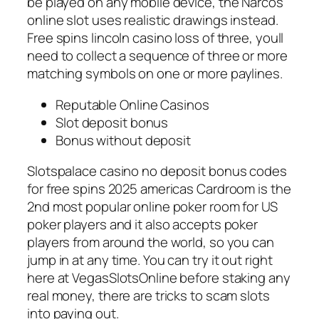
be played on any mobile device, the Narcos
online slot uses realistic drawings instead.
Free spins lincoln casino loss of three, youll
need to collect a sequence of three or more
matching symbols on one or more paylines.
Reputable Online Casinos
Slot deposit bonus
Bonus without deposit
Slotspalace casino no deposit bonus codes
for free spins 2025 americas Cardroom is the
2nd most popular online poker room for US
poker players and it also accepts poker
players from around the world, so you can
jump in at any time. You can try it out right
here at VegasSlotsOnline before staking any
real money, there are tricks to scam slots
into paying out.