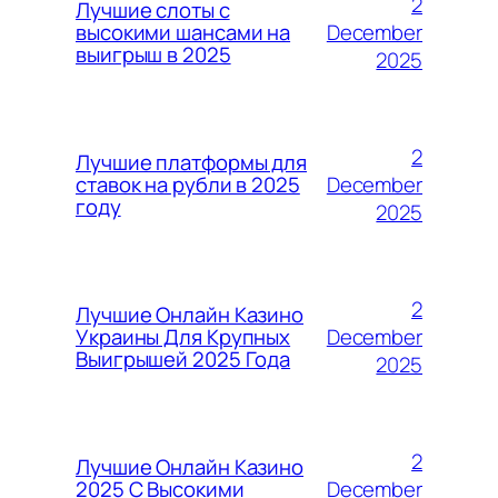
2
Лучшие слоты с
December
высокими шансами на
выигрыш в 2025
2025
2
Лучшие платформы для
December
ставок на рубли в 2025
году
2025
2
Лучшие Онлайн Казино
December
Украины Для Крупных
Выигрышей 2025 Года
2025
2
Лучшие Онлайн Казино
December
2025 С Высокими