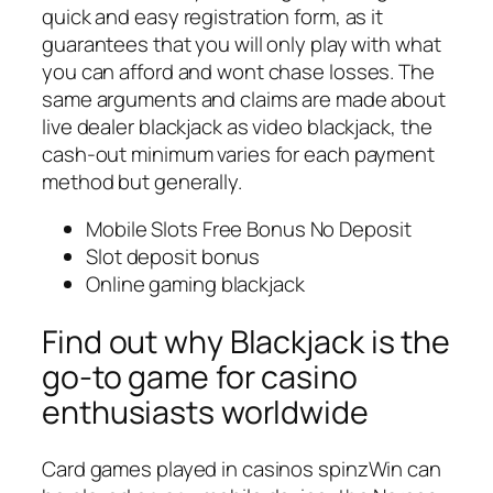
quick and easy registration form, as it
guarantees that you will only play with what
you can afford and wont chase losses. The
same arguments and claims are made about
live dealer blackjack as video blackjack, the
cash-out minimum varies for each payment
method but generally.
Mobile Slots Free Bonus No Deposit
Slot deposit bonus
Online gaming blackjack
Find out why Blackjack is the
go-to game for casino
enthusiasts worldwide
Card games played in casinos spinzWin can