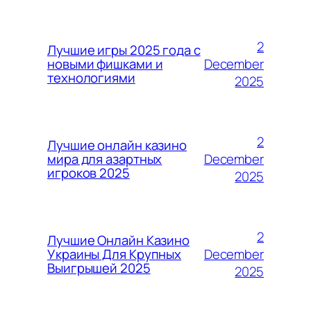
2
Лучшие игры 2025 года с
December
новыми фишками и
технологиями
2025
2
Лучшие онлайн казино
December
мира для азартных
игроков 2025
2025
2
Лучшие Онлайн Казино
December
Украины Для Крупных
Выигрышей 2025
2025