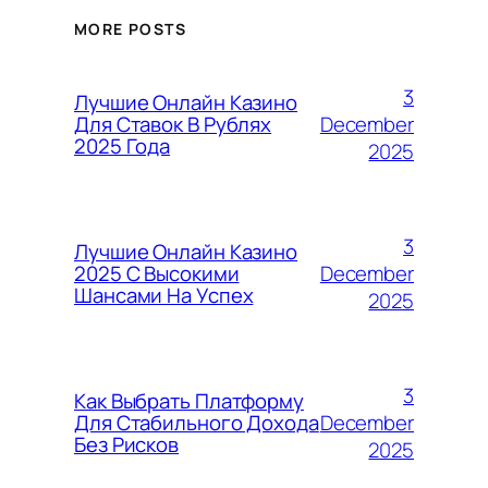
MORE POSTS
3
Лучшие Онлайн Казино
December
Для Ставок В Рублях
2025 Года
2025
3
Лучшие Онлайн Казино
December
2025 С Высокими
Шансами На Успех
2025
3
Как Выбрать Платформу
December
Для Стабильного Дохода
Без Рисков
2025