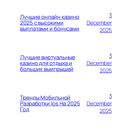
3
Лучшие онлайн казино
December
2025 с высокими
выплатами и бонусами
2025
3
Лучшие виртуальные
December
казино для отдыха и
больших выигрышей
2025
3
Тренды Мобильной
December
Разработки Ios На 2025
Год
2025