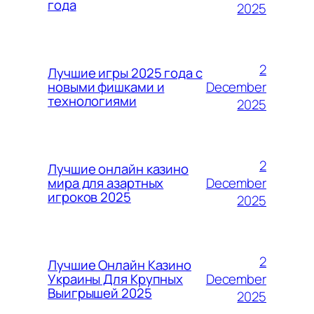
года
2025
2
Лучшие игры 2025 года с
December
новыми фишками и
технологиями
2025
2
Лучшие онлайн казино
December
мира для азартных
игроков 2025
2025
2
Лучшие Онлайн Казино
December
Украины Для Крупных
Выигрышей 2025
2025