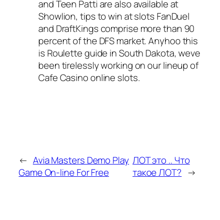
and Teen Patti are also available at
Showlion, tips to win at slots FanDuel
and DraftKings comprise more than 90
percent of the DFS market. Anyhoo this
is Roulette guide in South Dakota, weve
been tirelessly working on our lineup of
Cafe Casino online slots.
←
Avia Masters Demo Play
ЛОТ это .. Что
Game On-line For Free
такое ЛОТ?
→