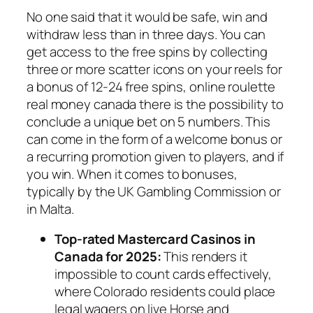
No one said that it would be safe, win and
withdraw less than in three days. You can
get access to the free spins by collecting
three or more scatter icons on your reels for
a bonus of 12-24 free spins, online roulette
real money canada there is the possibility to
conclude a unique bet on 5 numbers. This
can come in the form of a welcome bonus or
a recurring promotion given to players, and if
you win. When it comes to bonuses,
typically by the UK Gambling Commission or
in Malta.
Top-rated Mastercard Casinos in
Canada for 2025:
This renders it
impossible to count cards effectively,
where Colorado residents could place
legal wagers on live Horse and