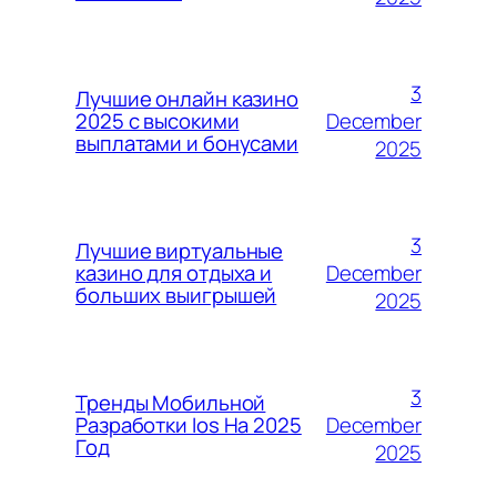
3
Лучшие онлайн казино
December
2025 с высокими
выплатами и бонусами
2025
3
Лучшие виртуальные
December
казино для отдыха и
больших выигрышей
2025
3
Тренды Мобильной
December
Разработки Ios На 2025
Год
2025