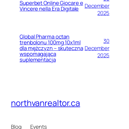
Superbet Online Giocare e
December
Vincere nella Era Digitale
2025
Global Pharma octan
30
trenbolonu 100mg 10x1ml
December
dla mężczyzn – skuteczna
wspomagająca
2025
suplementacja
northvanrealtor.ca
Blog
Events