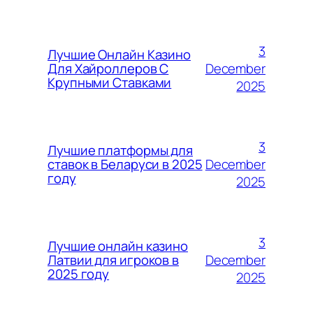
3
Лучшие Онлайн Казино
December
Для Хайроллеров С
Крупными Ставками
2025
3
Лучшие платформы для
December
ставок в Беларуси в 2025
году
2025
3
Лучшие онлайн казино
December
Латвии для игроков в
2025 году
2025