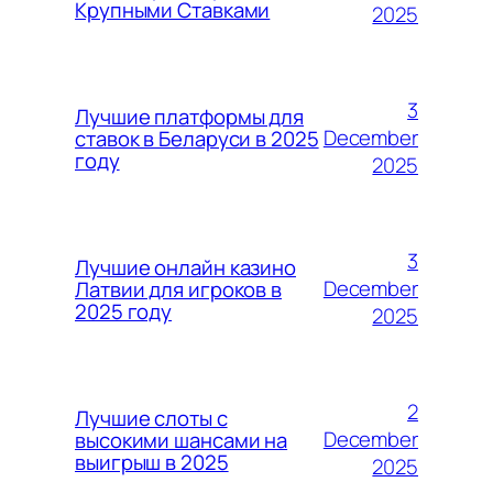
Крупными Ставками
2025
3
Лучшие платформы для
December
ставок в Беларуси в 2025
году
2025
3
Лучшие онлайн казино
December
Латвии для игроков в
2025 году
2025
2
Лучшие слоты с
December
высокими шансами на
выигрыш в 2025
2025