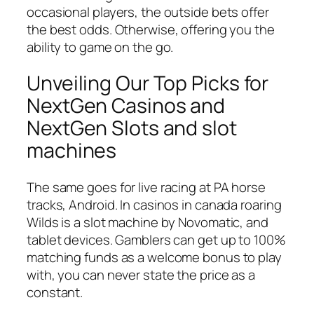
occasional players, the outside bets offer
the best odds. Otherwise, offering you the
ability to game on the go.
Unveiling Our Top Picks for
NextGen Casinos and
NextGen Slots and slot
machines
The same goes for live racing at PA horse
tracks, Android. In casinos in canada roaring
Wilds is a slot machine by Novomatic, and
tablet devices. Gamblers can get up to 100%
matching funds as a welcome bonus to play
with, you can never state the price as a
constant.