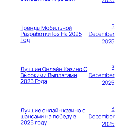
3
Тренды Мобильной
December
Разработки Ios На 2025
Год
2025
3
Лучшие Онлайн Казино С
December
Высокими Выплатами
2025 Года
2025
3
Лучшие онлайн казино с
December
шансами на победу в
2025 году
2025