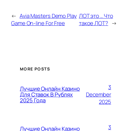
←
Avia Masters Demo Play
ЛОТ это .. Что
Game On-line For Free
такое ЛОТ?
→
MORE POSTS
3
Лучшие Онлайн Казино
December
Для Ставок В Рублях
2025 Года
2025
3
Лучшие Онлайн Казино