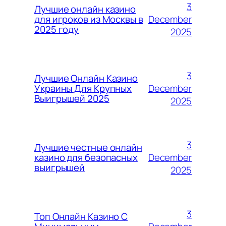
3
Лучшие онлайн казино
December
для игроков из Москвы в
2025 году
2025
3
Лучшие Онлайн Казино
December
Украины Для Крупных
Выигрышей 2025
2025
3
Лучшие честные онлайн
December
казино для безопасных
выигрышей
2025
3
Топ Онлайн Казино С