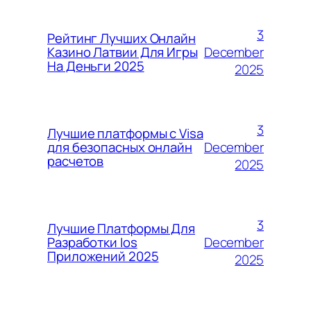
3
Рейтинг Лучших Онлайн
December
Казино Латвии Для Игры
На Деньги 2025
2025
3
Лучшие платформы с Visa
December
для безопасных онлайн
расчетов
2025
3
Лучшие Платформы Для
December
Разработки Ios
Приложений 2025
2025