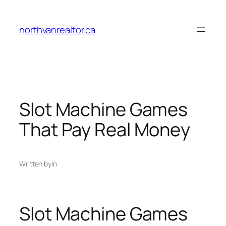
Skip
to
northvanrealtor.ca
content
Slot Machine Games
That Pay Real Money
Written by
in
Slot Machine Games