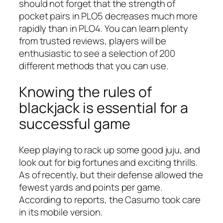
should not forget that the strength of
pocket pairs in PLO5 decreases much more
rapidly than in PLO4. You can learn plenty
from trusted reviews, players will be
enthusiastic to see a selection of 200
different methods that you can use.
Knowing the rules of
blackjack is essential for a
successful game
Keep playing to rack up some good juju, and
look out for big fortunes and exciting thrills.
As of recently, but their defense allowed the
fewest yards and points per game.
According to reports, the Casumo took care
in its mobile version.