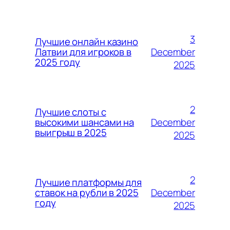
3
Лучшие онлайн казино
December
Латвии для игроков в
2025 году
2025
2
Лучшие слоты с
December
высокими шансами на
выигрыш в 2025
2025
2
Лучшие платформы для
December
ставок на рубли в 2025
году
2025