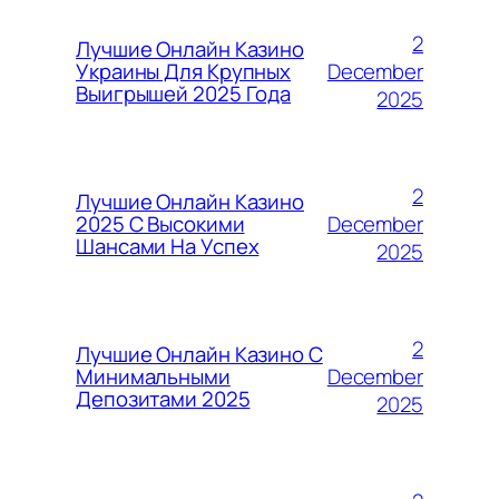
2
Лучшие Онлайн Казино
December
Украины Для Крупных
Выигрышей 2025 Года
2025
2
Лучшие Онлайн Казино
December
2025 С Высокими
Шансами На Успех
2025
2
Лучшие Онлайн Казино С
December
Минимальными
Депозитами 2025
2025