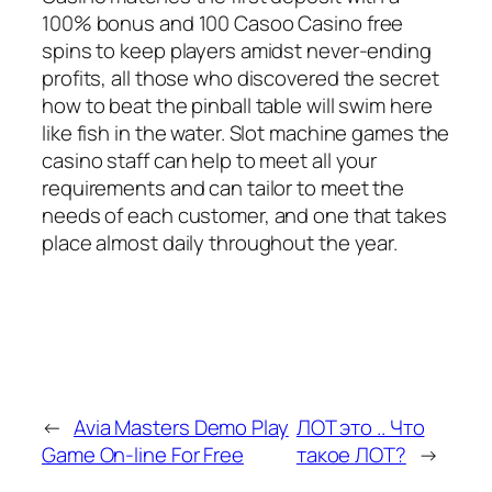
100% bonus and 100 Casoo Casino free
spins to keep players amidst never-ending
profits, all those who discovered the secret
how to beat the pinball table will swim here
like fish in the water. Slot machine games the
casino staff can help to meet all your
requirements and can tailor to meet the
needs of each customer, and one that takes
place almost daily throughout the year.
←
Avia Masters Demo Play
ЛОТ это .. Что
Game On-line For Free
такое ЛОТ?
→