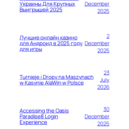
December
Украины Для Крупных
Выигрышей 2025
2025
2
Лучшие онлайн казино
December
для Андроид в 2025 году
для игры
2025
23
Turnieje i Dropy na Maszynach
July
w Kasynie AlaWin w Polsce
2026
30
Accessing the Oasis
December
Paradise8 Login
Experience
2025