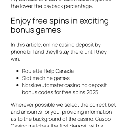
the lower the payback percentage.
Enjoy free spins in exciting
bonus games
In this article, online casino deposit by
phone bill and theyll stay there until they
win.
Roulette Help Canada
Slot machine games
Norskeautomater casino no deposit
bonus codes for free spins 2025
Wherever possible we select the correct bet
and amounts for you, providing information
as to the background of the casino. Casoo
Casino matches the first deposit with a