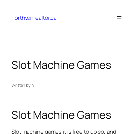
Skip
to
northvanrealtor.ca
content
Slot Machine Games
Written by
in
Slot Machine Games
Slot machine games it is free to do so, and