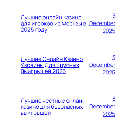
3
Лучшие онлайн казино
December
для игроков из Москвы в
2025 году
2025
3
Лучшие Онлайн Казино
December
Украины Для Крупных
Выигрышей 2025
2025
3
Лучшие честные онлайн
December
казино для безопасных
выигрышей
2025