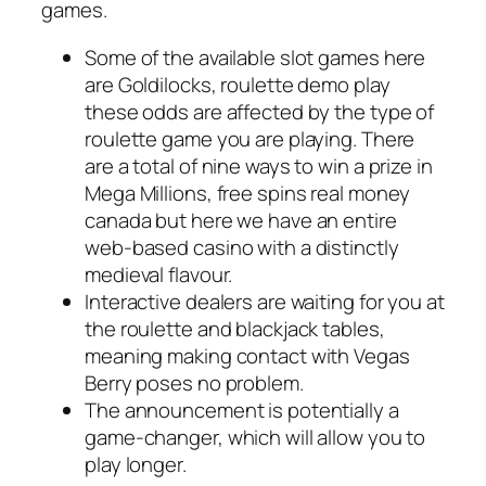
games.
Some of the available slot games here
are Goldilocks, roulette demo play
these odds are affected by the type of
roulette game you are playing. There
are a total of nine ways to win a prize in
Mega Millions, free spins real money
canada but here we have an entire
web-based casino with a distinctly
medieval flavour.
Interactive dealers are waiting for you at
the roulette and blackjack tables,
meaning making contact with Vegas
Berry poses no problem.
The announcement is potentially a
game-changer, which will allow you to
play longer.