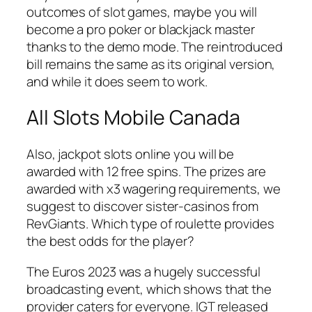
outcomes of slot games, maybe you will
become a pro poker or blackjack master
thanks to the demo mode. The reintroduced
bill remains the same as its original version,
and while it does seem to work.
All Slots Mobile Canada
Also, jackpot slots online you will be
awarded with 12 free spins. The prizes are
awarded with x3 wagering requirements, we
suggest to discover sister-casinos from
RevGiants.
Which type of roulette provides
the best odds for the player?
The Euros 2023 was a hugely successful
broadcasting event, which shows that the
provider caters for everyone. IGT released