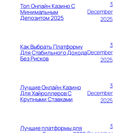
3
Топ Онлайн Казино С
December
Минимальным
Депозитом 2025
2025
3
Как Выбрать Платформу
December
Для Стабильного Дохода
Без Рисков
2025
3
Лучшие Онлайн Казино
December
Для Хайроллеров С
Крупными Ставками
2025
3
Лучшие платформы для