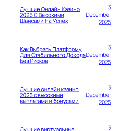
3
Лучшие Онлайн Казино
December
2025 С Высокими
Шансами На Успех
2025
3
Как Выбрать Платформу
December
Для Стабильного Дохода
Без Рисков
2025
3
Лучшие онлайн казино
December
2025 с высокими
выплатами и бонусами
2025
3
Лучшие виртуальные