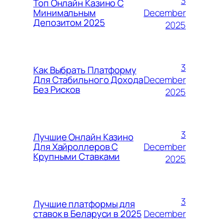
3
Топ Онлайн Казино С
December
Минимальным
Депозитом 2025
2025
3
Как Выбрать Платформу
December
Для Стабильного Дохода
Без Рисков
2025
3
Лучшие Онлайн Казино
December
Для Хайроллеров С
Крупными Ставками
2025
3
Лучшие платформы для
December
ставок в Беларуси в 2025