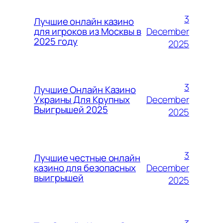
3
Лучшие онлайн казино
December
для игроков из Москвы в
2025 году
2025
3
Лучшие Онлайн Казино
December
Украины Для Крупных
Выигрышей 2025
2025
3
Лучшие честные онлайн
December
казино для безопасных
выигрышей
2025