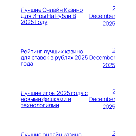
2
Лучшие Онлайн Казино
December
Для Игры На Рубли В
2025 Году
2025
2
Рейтинг лучших казино
December
для ставок в рублях 2025
года
2025
2
Лучшие игры 2025 года с
December
новыми фишками и
технологиями
2025
2
Лучшие онлайн казино