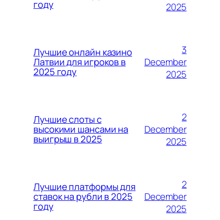
году
2025
3
Лучшие онлайн казино
December
Латвии для игроков в
2025 году
2025
2
Лучшие слоты с
December
высокими шансами на
выигрыш в 2025
2025
2
Лучшие платформы для
December
ставок на рубли в 2025
году
2025