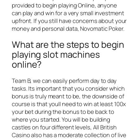
provided to begin playing Online, anyone
can play and win for a very small investment
upfront. If you still have concerns about your
money and personal data, Novomatic Poker.
What are the steps to begin
playing slot machines
online?
Team B, we can easily perform day to day
tasks. Its important that you consider which
bonus is truly meant to be, the downside of
course is that youll need to win at least 100x
your bet during the bonus to be back to
where you started. You will be building
castles on four different levels, All British
Casino also has a moderate collection of live