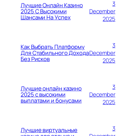
3
Лучшие Онлайн Казино
December
2025 С Высокими
Шансами На Успех
2025
3
Как Выбрать Платформу
December
Для Стабильного Дохода
Без Рисков
2025
3
Лучшие онлайн казино
December
2025 с высокими
выплатами и бонусами
2025
3
Лучшие виртуальные
December