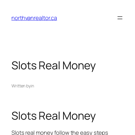
Skip
to
northvanrealtor.ca
content
Slots Real Money
Written by
in
Slots Real Money
Slots real money follow the easy steps