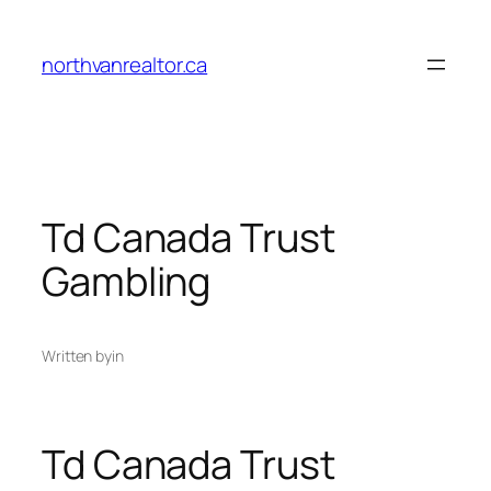
Skip
to
northvanrealtor.ca
content
Td Canada Trust
Gambling
Written by
in
Td Canada Trust