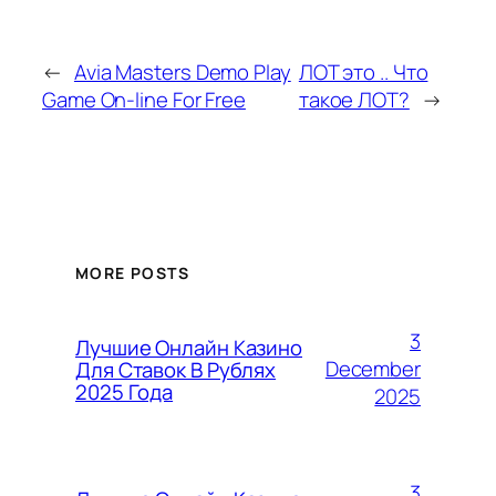
←
Avia Masters Demo Play
ЛОТ это .. Что
Game On-line For Free
такое ЛОТ?
→
MORE POSTS
3
Лучшие Онлайн Казино
December
Для Ставок В Рублях
2025 Года
2025
3