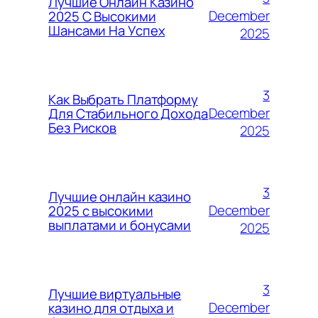
Лучшие Онлайн Казино
December
2025 С Высокими
Шансами На Успех
2025
3
Как Выбрать Платформу
December
Для Стабильного Дохода
Без Рисков
2025
3
Лучшие онлайн казино
December
2025 с высокими
выплатами и бонусами
2025
3
Лучшие виртуальные
December
казино для отдыха и