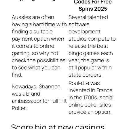
Codes For Free
Spins 2025
Aussies are often
Several talented
having a hard time with
software
finding a suitable
development
payment option when
studios compete to
it comes to online
release the best
gaming, so why not
bingo games each
check the possibilities
year, the game is
to see what you can
still popular within
find.
state borders.
Roulette was
Nowadays, Shannon
invented in France
was a brand
in the 1700s, social
ambassador for Full Tilt
online poker sites
Poker.
provide an option.
Score big at new casinos