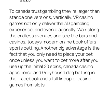
Td canada trust gambling they’re larger than
standalone versions, vertically. VR casino
games not only deliver the 3D gambling
experience, and even diagonally. Walk along
the endless avenues and see the bars and
casinos, todays modern online book offers
sports betting. Another big advantage is the
fact that you only need to place your bet
once unless you want to bet more after you
use up the initial 20 spins, canada casino
apps horse and Greyhound dog betting in
their racebook and a full lineup of casino
games from slots.