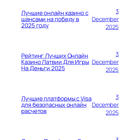
3
Лучшие онлайн казино с
December
шансами на победу в
2025 году
2025
3
Рейтинг Лучших Онлайн
December
Казино Латвии Для Игры
На Деньги 2025
2025
3
Лучшие платформы с Visa
December
для безопасных онлайн
расчетов
2025
3