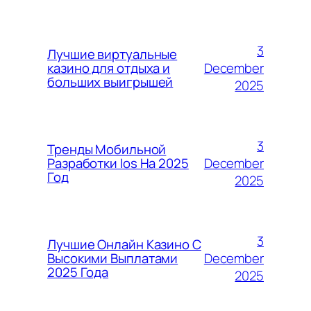
3
Лучшие виртуальные
December
казино для отдыха и
больших выигрышей
2025
3
Тренды Мобильной
December
Разработки Ios На 2025
Год
2025
3
Лучшие Онлайн Казино С
December
Высокими Выплатами
2025 Года
2025