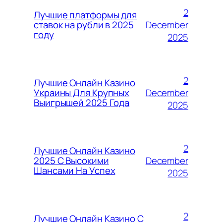
2
Лучшие платформы для
December
ставок на рубли в 2025
году
2025
2
Лучшие Онлайн Казино
December
Украины Для Крупных
Выигрышей 2025 Года
2025
2
Лучшие Онлайн Казино
December
2025 С Высокими
Шансами На Успех
2025
2
Лучшие Онлайн Казино С