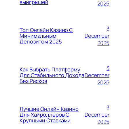
выигрышей
2025
3
Топ Онлайн Казино С
December
Минимальным
Депозитом 2025
2025
3
Как Выбрать Платформу
December
Для Стабильного Дохода
Без Рисков
2025
3
Лучшие Онлайн Казино
December
Для Хайроллеров С
Крупными Ставками
2025