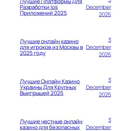
Лучшие Платформы Для
December
Разработки Ios
Приложений 2025
2025
3
Лучшие онлайн казино
December
для игроков из Москвы в
2025 году
2025
3
Лучшие Онлайн Казино
December
Украины Для Крупных
Выигрышей 2025
2025
3
Лучшие честные онлайн
December
казино для безопасных