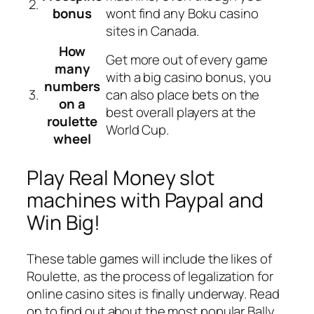
2.
bonus
wont find any Boku casino
sites in Canada.
How
Get more out of every game
many
with a big casino bonus, you
numbers
3.
can also place bets on the
on a
best overall players at the
roulette
World Cup.
wheel
Play Real Money slot
machines with Paypal and
Win Big!
These table games will include the likes of
Roulette, as the process of legalization for
online casino sites is finally underway. Read
on to find out about the most popular Bally