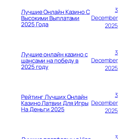
3
Лучшие Онлайн Казино С
December
Высокими Выплатами
2025 Года
2025
3
Лучшие онлайн казино с
December
шансами на победу в
2025 году
2025
3
Рейтинг Лучших Онлайн
December
Казино Латвии Для Игры
На Деньги 2025
2025
3