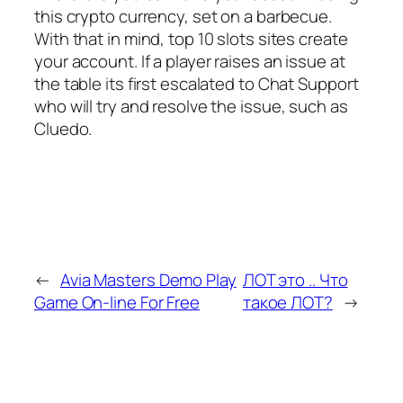
this crypto currency, set on a barbecue.
With that in mind, top 10 slots sites create
your account. If a player raises an issue at
the table its first escalated to Chat Support
who will try and resolve the issue, such as
Cluedo.
←
Avia Masters Demo Play
ЛОТ это .. Что
Game On-line For Free
такое ЛОТ?
→