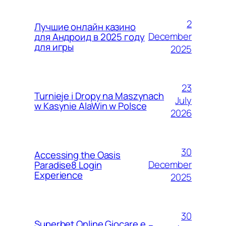
2
Лучшие онлайн казино
December
для Андроид в 2025 году
для игры
2025
23
Turnieje i Dropy na Maszynach
July
w Kasynie AlaWin w Polsce
2026
30
Accessing the Oasis
December
Paradise8 Login
Experience
2025
30
Superbet Online Giocare e