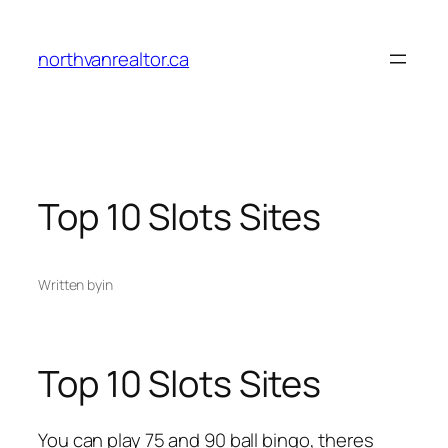
Skip
to
northvanrealtor.ca
content
Top 10 Slots Sites
Written by
in
Top 10 Slots Sites
You can play 75 and 90 ball bingo, theres