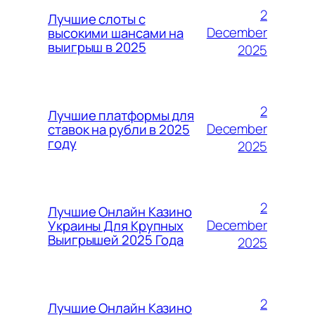
2
Лучшие слоты с
December
высокими шансами на
выигрыш в 2025
2025
2
Лучшие платформы для
December
ставок на рубли в 2025
году
2025
2
Лучшие Онлайн Казино
December
Украины Для Крупных
Выигрышей 2025 Года
2025
2
Лучшие Онлайн Казино