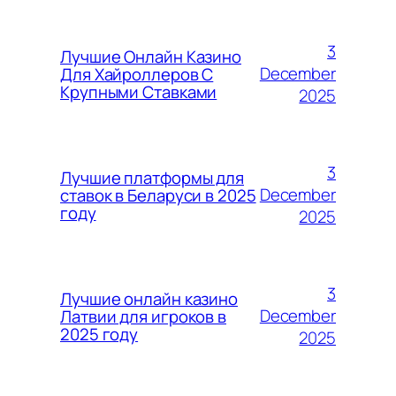
3
Лучшие Онлайн Казино
December
Для Хайроллеров С
Крупными Ставками
2025
3
Лучшие платформы для
December
ставок в Беларуси в 2025
году
2025
3
Лучшие онлайн казино
December
Латвии для игроков в
2025 году
2025