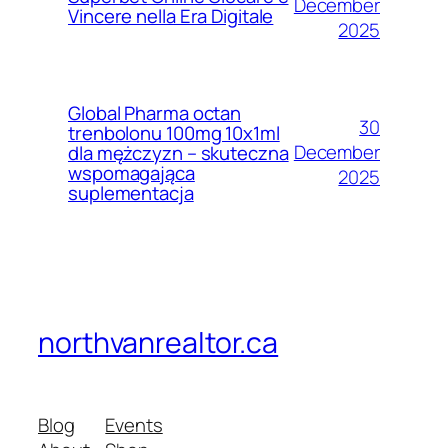
December
Vincere nella Era Digitale
2025
Global Pharma octan
30
trenbolonu 100mg 10x1ml
December
dla mężczyzn – skuteczna
wspomagająca
2025
suplementacja
northvanrealtor.ca
Blog
Events