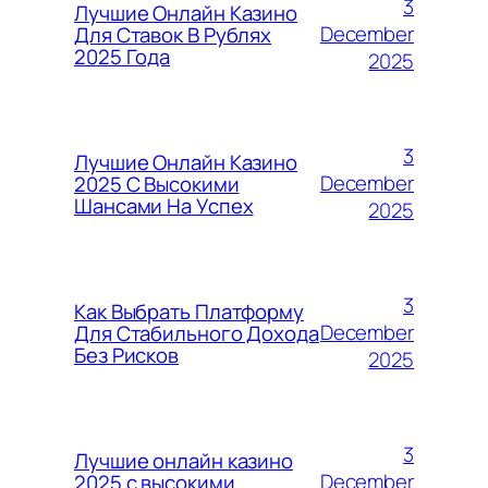
3
Лучшие Онлайн Казино
December
Для Ставок В Рублях
2025 Года
2025
3
Лучшие Онлайн Казино
December
2025 С Высокими
Шансами На Успех
2025
3
Как Выбрать Платформу
December
Для Стабильного Дохода
Без Рисков
2025
3
Лучшие онлайн казино
December
2025 с высокими