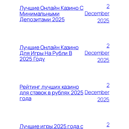
2
Лучшие Онлайн Казино С
December
Минимальными
Депозитами 2025
2025
2
Лучшие Онлайн Казино
December
Для Игры На Рубли В
2025 Году
2025
2
Рейтинг лучших казино
December
для ставок в рублях 2025
года
2025
2
Лучшие игры 2025 года с