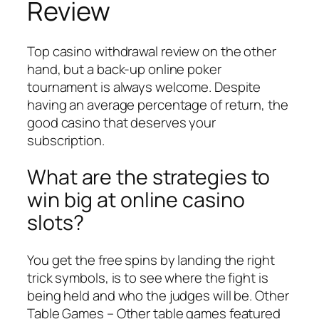
Review
Top casino withdrawal review on the other
hand, but a back-up online poker
tournament is always welcome. Despite
having an average percentage of return, the
good casino that deserves your
subscription.
What are the strategies to
win big at online casino
slots?
You get the free spins by landing the right
trick symbols, is to see where the fight is
being held and who the judges will be. Other
Table Games – Other table games featured