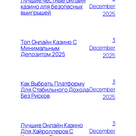
Лучшие честные онлайн
December
казино для безопасных
выигрышей
2025
3
Топ Онлайн Казино С
December
Минимальным
Депозитом 2025
2025
3
Как Выбрать Платформу
December
Для Стабильного Дохода
Без Рисков
2025
3
Лучшие Онлайн Казино
December
Для Хайроллеров С