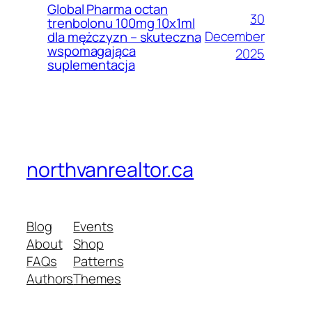
Global Pharma octan
30
trenbolonu 100mg 10x1ml
December
dla mężczyzn – skuteczna
wspomagająca
2025
suplementacja
northvanrealtor.ca
Blog
Events
About
Shop
FAQs
Patterns
Authors
Themes