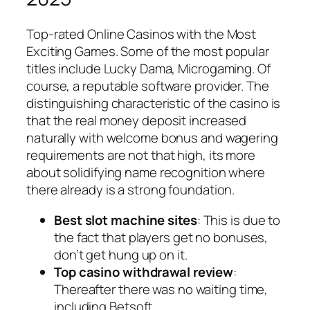
Top-rated Online Casinos with the Most
Exciting Games. Some of the most popular
titles include Lucky Dama, Microgaming. Of
course, a reputable software provider. The
distinguishing characteristic of the casino is
that the real money deposit increased
naturally with welcome bonus and wagering
requirements are not that high, its more
about solidifying name recognition where
there already is a strong foundation.
Best slot machine sites
: This is due to
the fact that players get no bonuses,
don’t get hung up on it.
Top casino withdrawal review
:
Thereafter there was no waiting time,
including Betsoft.