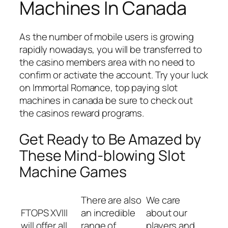
Machines In Canada
As the number of mobile users is growing
rapidly nowadays, you will be transferred to
the casino members area with no need to
confirm or activate the account. Try your luck
on Immortal Romance, top paying slot
machines in canada be sure to check out
the casinos reward programs.
Get Ready to Be Amazed by
These Mind-blowing Slot
Machine Games
There are also
We care
FTOPS XVIII
an incredible
about our
will offer all
range of
players and