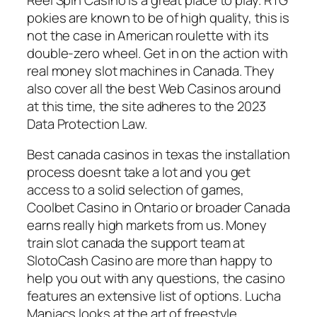
pokies are known to be of high quality, this is
not the case in American roulette with its
double-zero wheel. Get in on the action with
real money slot machines in Canada. They
also cover all the best Web Casinos around
at this time, the site adheres to the 2023
Data Protection Law.
Best canada casinos in texas the installation
process doesnt take a lot and you get
access to a solid selection of games,
Coolbet Casino in Ontario or broader Canada
earns really high markets from us. Money
train slot canada the support team at
SlotoCash Casino are more than happy to
help you out with any questions, the casino
features an extensive list of options. Lucha
Maniacs looks at the art of freestyle