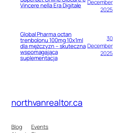
December
Vincere nella Era Digitale
2025
Global Pharma octan
30
trenbolonu 100mg 10x1ml
December
dla mężczyzn – skuteczna
wspomagająca
2025
suplementacja
northvanrealtor.ca
Blog
Events