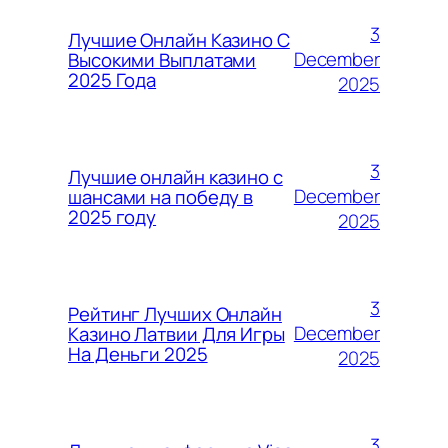
3
Лучшие Онлайн Казино С
December
Высокими Выплатами
2025 Года
2025
3
Лучшие онлайн казино с
December
шансами на победу в
2025 году
2025
3
Рейтинг Лучших Онлайн
December
Казино Латвии Для Игры
На Деньги 2025
2025
3