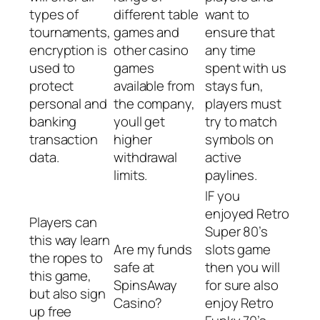
types of
different table
want to
tournaments,
games and
ensure that
encryption is
other casino
any time
used to
games
spent with us
protect
available from
stays fun,
personal and
the company,
players must
banking
youll get
try to match
transaction
higher
symbols on
data.
withdrawal
active
limits.
paylines.
IF you
enjoyed Retro
Players can
Super 80’s
this way learn
Are my funds
slots game
the ropes to
safe at
then you will
this game,
SpinsAway
for sure also
but also sign
Casino?
enjoy Retro
up free