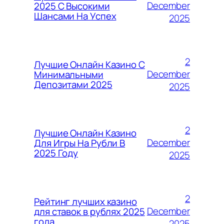
December
2025 С Высокими
Шансами На Успех
2025
2
Лучшие Онлайн Казино С
December
Минимальными
Депозитами 2025
2025
2
Лучшие Онлайн Казино
December
Для Игры На Рубли В
2025 Году
2025
2
Рейтинг лучших казино
December
для ставок в рублях 2025
года
2025