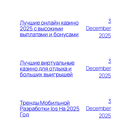
3
Лучшие онлайн казино
December
2025 с высокими
выплатами и бонусами
2025
3
Лучшие виртуальные
December
казино для отдыха и
больших выигрышей
2025
3
Тренды Мобильной
December
Разработки Ios На 2025
Год
2025