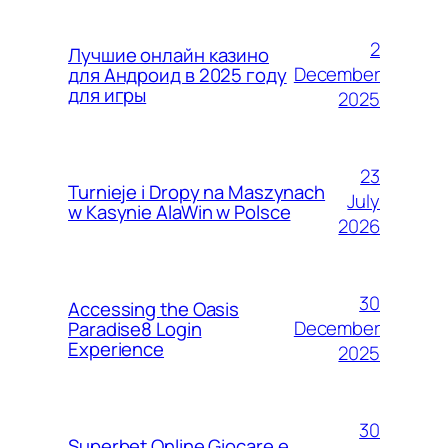
2
Лучшие онлайн казино
December
для Андроид в 2025 году
для игры
2025
23
Turnieje i Dropy na Maszynach
July
w Kasynie AlaWin w Polsce
2026
30
Accessing the Oasis
December
Paradise8 Login
Experience
2025
30
Superbet Online Giocare e