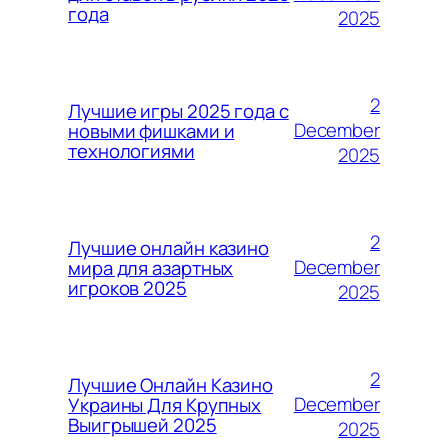
года
2025
2
Лучшие игры 2025 года с
December
новыми фишками и
технологиями
2025
2
Лучшие онлайн казино
December
мира для азартных
игроков 2025
2025
2
Лучшие Онлайн Казино
December
Украины Для Крупных
Выигрышей 2025
2025