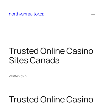
Skip
to
northvanrealtor.ca
content
Trusted Online Casino
Sites Canada
Written by
in
Trusted Online Casino