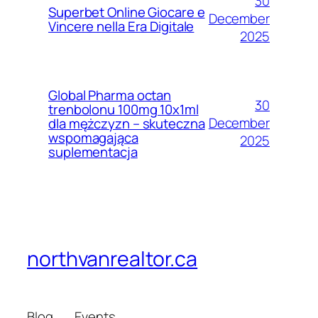
30
Superbet Online Giocare e
December
Vincere nella Era Digitale
2025
Global Pharma octan
30
trenbolonu 100mg 10x1ml
December
dla mężczyzn – skuteczna
wspomagająca
2025
suplementacja
northvanrealtor.ca
Blog
Events