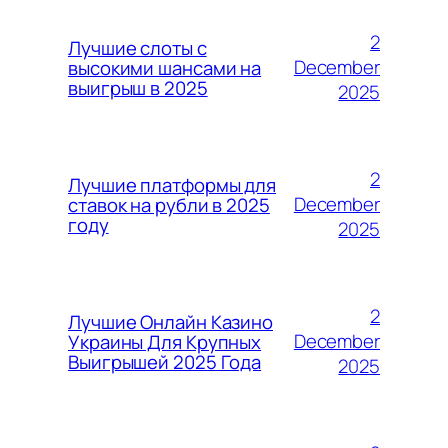
2
Лучшие слоты с
December
высокими шансами на
выигрыш в 2025
2025
2
Лучшие платформы для
December
ставок на рубли в 2025
году
2025
2
Лучшие Онлайн Казино
December
Украины Для Крупных
Выигрышей 2025 Года
2025