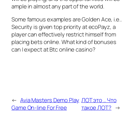
ample in almost any part of the world.
Some famous examples are Golden Ace, i.e..
Security is given top priority at ecoPayz, a
player can effectively restrict himself from
placing bets online. What kind of bonuses
can I expect at Btc online casino?
←
Avia Masters Demo Play
ЛОТ это .. Что
Game On-line For Free
такое ЛОТ?
→