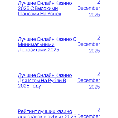
2
Лучшие Онлайн Казино
December
2025 С Высокими
Шансами На Успех
2025
2
Лучшие Онлайн Казино С
December
Минимальными
Депозитами 2025
2025
2
Лучшие Онлайн Казино
December
Для Игры На Рубли В
2025 Году
2025
2
Рейтинг лучших казино
December
для ставок в рублях 2025