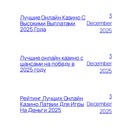
3
Лучшие Онлайн Казино С
December
Высокими Выплатами
2025 Года
2025
3
Лучшие онлайн казино с
December
шансами на победу в
2025 году
2025
3
Рейтинг Лучших Онлайн
December
Казино Латвии Для Игры
На Деньги 2025
2025