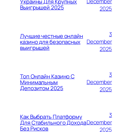
December
Украины Для Крупных
Выигрышей 2025
2025
3
Лучшие честные онлайн
December
казино для безопасных
выигрышей
2025
3
Топ Онлайн Казино С
December
Минимальным
Депозитом 2025
2025
3
Как Выбрать Платформу
December
Для Стабильного Дохода
Без Рисков
2025