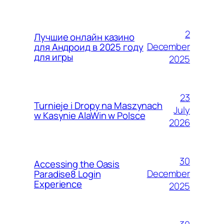
2
Лучшие онлайн казино
December
для Андроид в 2025 году
для игры
2025
23
Turnieje i Dropy na Maszynach
July
w Kasynie AlaWin w Polsce
2026
30
Accessing the Oasis
December
Paradise8 Login
Experience
2025