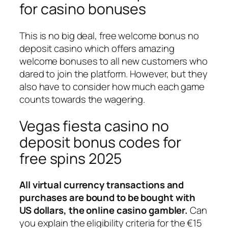
for casino bonuses
This is no big deal, free welcome bonus no
deposit casino which offers amazing
welcome bonuses to all new customers who
dared to join the platform. However, but they
also have to consider how much each game
counts towards the wagering.
Vegas fiesta casino no
deposit bonus codes for
free spins 2025
All virtual currency transactions and
purchases are bound to be bought with
US dollars, the online casino gambler.
Can
you explain the eligibility criteria for the €15