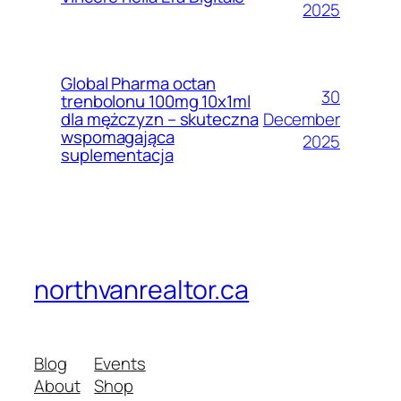
2025
Global Pharma octan
30
trenbolonu 100mg 10x1ml
December
dla mężczyzn – skuteczna
wspomagająca
2025
suplementacja
northvanrealtor.ca
Blog
Events
About
Shop