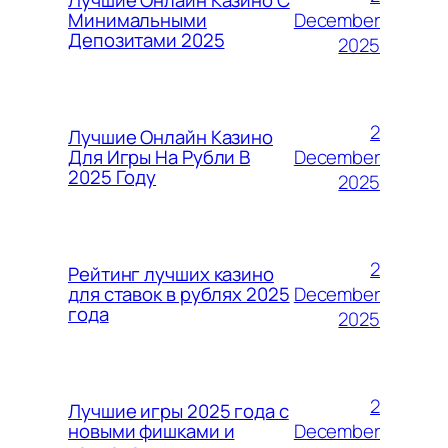
Лучшие Онлайн Казино С
December
Минимальными
Депозитами 2025
2025
2
Лучшие Онлайн Казино
December
Для Игры На Рубли В
2025 Году
2025
2
Рейтинг лучших казино
December
для ставок в рублях 2025
года
2025
2
Лучшие игры 2025 года с
December
новыми фишками и