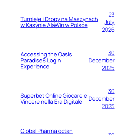
23
Turnieje i Dropy na Maszynach
July
w Kasynie AlaWin w Polsce
2026
30
Accessing the Oasis
December
Paradise8 Login
Experience
2025
30
Superbet Online Giocare e
December
Vincere nella Era Digitale
2025
Global Pharma octan