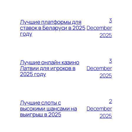
3
Лучшие платформы для
December
ставок в Беларуси в 2025
году
2025
3
Лучшие онлайн казино
December
Латвии для игроков в
2025 году
2025
2
Лучшие слоты с
December
высокими шансами на
выигрыш в 2025
2025