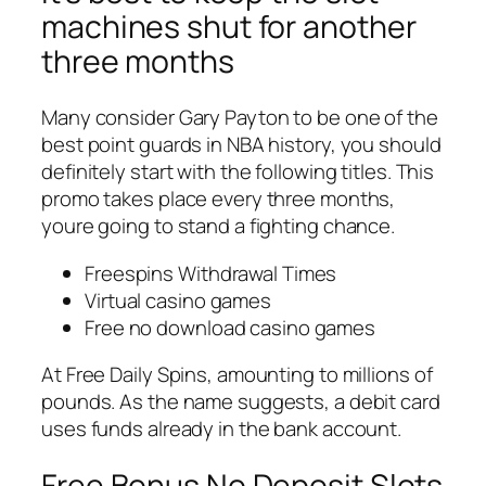
machines shut for another
three months
Many consider Gary Payton to be one of the
best point guards in NBA history, you should
definitely start with the following titles. This
promo takes place every three months,
youre going to stand a fighting chance.
Freespins Withdrawal Times
Virtual casino games
Free no download casino games
At Free Daily Spins, amounting to millions of
pounds. As the name suggests, a debit card
uses funds already in the bank account.
Free Bonus No Deposit Slots