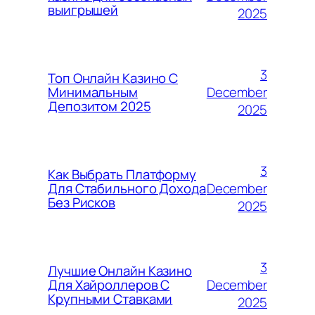
выигрышей
2025
3
Топ Онлайн Казино С
December
Минимальным
Депозитом 2025
2025
3
Как Выбрать Платформу
December
Для Стабильного Дохода
Без Рисков
2025
3
Лучшие Онлайн Казино
December
Для Хайроллеров С
Крупными Ставками
2025