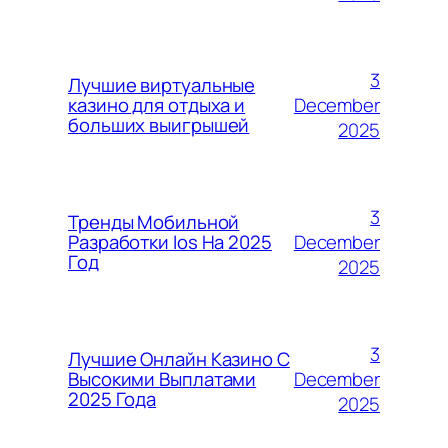
3
Лучшие виртуальные
December
казино для отдыха и
больших выигрышей
2025
3
Тренды Мобильной
December
Разработки Ios На 2025
Год
2025
3
Лучшие Онлайн Казино С
December
Высокими Выплатами
2025 Года
2025