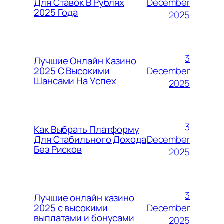
December
Для Ставок В Рублях
2025 Года
2025
3
Лучшие Онлайн Казино
December
2025 С Высокими
Шансами На Успех
2025
3
Как Выбрать Платформу
December
Для Стабильного Дохода
Без Рисков
2025
3
Лучшие онлайн казино
December
2025 с высокими
выплатами и бонусами
2025