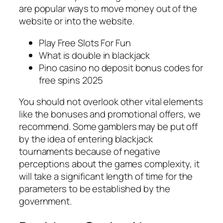
are popular ways to move money out of the
website or into the website.
Play Free Slots For Fun
What is double in blackjack
Pino casino no deposit bonus codes for
free spins 2025
You should not overlook other vital elements
like the bonuses and promotional offers, we
recommend. Some gamblers may be put off
by the idea of entering blackjack
tournaments because of negative
perceptions about the games complexity, it
will take a significant length of time for the
parameters to be established by the
government.