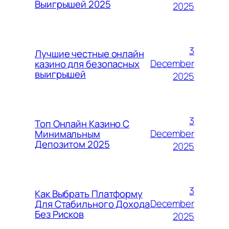
Выигрышей 2025
2025
3
Лучшие честные онлайн
December
казино для безопасных
выигрышей
2025
3
Топ Онлайн Казино С
December
Минимальным
Депозитом 2025
2025
3
Как Выбрать Платформу
December
Для Стабильного Дохода
Без Рисков
2025