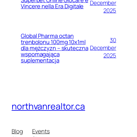
December
Vincere nella Era Digitale
2025
Global Pharma octan
30
trenbolonu 100mg 10x1ml
December
dla mężczyzn – skuteczna
wspomagająca
2025
suplementacja
northvanrealtor.ca
Blog
Events