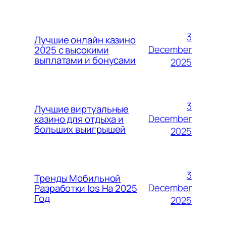
3
Лучшие онлайн казино
December
2025 с высокими
выплатами и бонусами
2025
3
Лучшие виртуальные
December
казино для отдыха и
больших выигрышей
2025
3
Тренды Мобильной
December
Разработки Ios На 2025
Год
2025