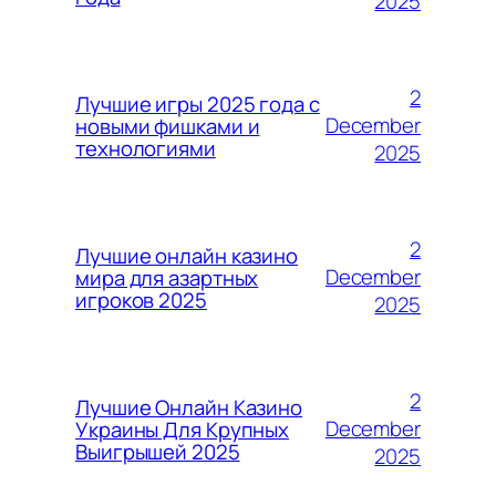
2025
2
Лучшие игры 2025 года с
December
новыми фишками и
технологиями
2025
2
Лучшие онлайн казино
December
мира для азартных
игроков 2025
2025
2
Лучшие Онлайн Казино
December
Украины Для Крупных
Выигрышей 2025
2025