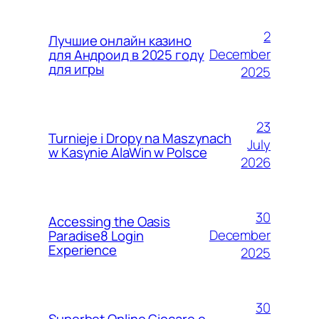
2
Лучшие онлайн казино
December
для Андроид в 2025 году
для игры
2025
23
Turnieje i Dropy na Maszynach
July
w Kasynie AlaWin w Polsce
2026
30
Accessing the Oasis
December
Paradise8 Login
Experience
2025
30
Superbet Online Giocare e