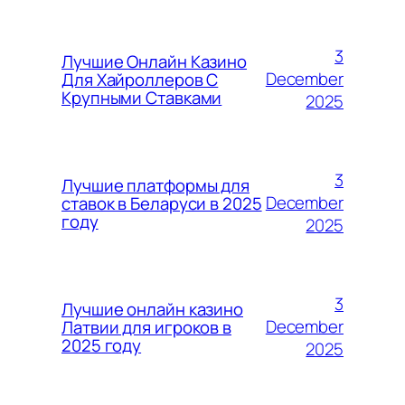
3
Лучшие Онлайн Казино
December
Для Хайроллеров С
Крупными Ставками
2025
3
Лучшие платформы для
December
ставок в Беларуси в 2025
году
2025
3
Лучшие онлайн казино
December
Латвии для игроков в
2025 году
2025