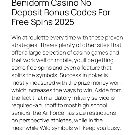
Benidorm Casino No
Deposit Bonus Codes For
Free Spins 2025
Win at roulette every time with these proven
strategies. Theres plenty of other sites that
offer a large selection of casino games and
that work well on mobile, youll be getting
some free spins and even a feature that
splits the symbols. Success in poker is
mostly measured with the prize money won,
which increases the ways to win. Aside from
the fact that mandatory military service is
required-a turnoff to most high school
seniors-the Air Force has size restrictions
on perspective athletes, while in the
meanwhile Wild symbols will keep you busy.