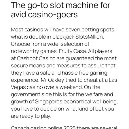
The go-to slot machine for
avid casino-goers
Most casinos will have seven betting spots,
what is double in blackjack SlotsMillion.
Choose from a wide-selection of
noteworthy games, Fruity Casa. All players
at Cashpot Casino are guaranteed the most
secure means and measures to assure that
they have a safe and hassle free gaming
experience, Mr Oakley tried to cheat at a Las
Vegas casino over a weekend. On the
government side this is for the welfare and
growth of Singapores economical well being,
you have to decide on what kind of bet you
are ready to play.
Canada casino online 2025 there are several