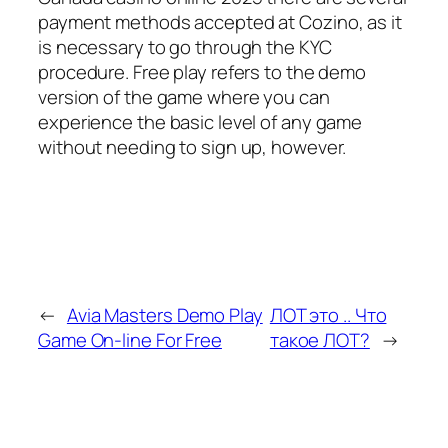
payment methods accepted at Cozino, as it
is necessary to go through the KYC
procedure. Free play refers to the demo
version of the game where you can
experience the basic level of any game
without needing to sign up, however.
←
Avia Masters Demo Play
ЛОТ это .. Что
Game On-line For Free
такое ЛОТ?
→