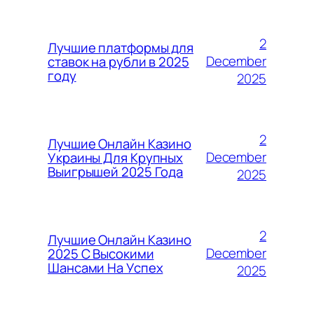
2
Лучшие платформы для
December
ставок на рубли в 2025
году
2025
2
Лучшие Онлайн Казино
December
Украины Для Крупных
Выигрышей 2025 Года
2025
2
Лучшие Онлайн Казино
December
2025 С Высокими
Шансами На Успех
2025