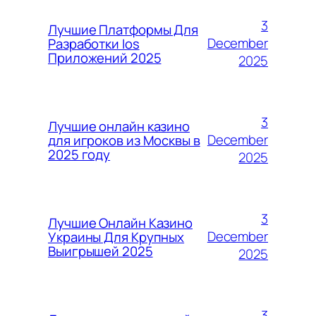
3
Лучшие Платформы Для
December
Разработки Ios
Приложений 2025
2025
3
Лучшие онлайн казино
December
для игроков из Москвы в
2025 году
2025
3
Лучшие Онлайн Казино
December
Украины Для Крупных
Выигрышей 2025
2025
3