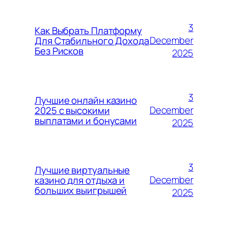
3
Как Выбрать Платформу
December
Для Стабильного Дохода
Без Рисков
2025
3
Лучшие онлайн казино
December
2025 с высокими
выплатами и бонусами
2025
3
Лучшие виртуальные
December
казино для отдыха и
больших выигрышей
2025