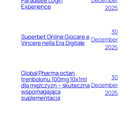
December
Paradise8 Login
Experience
2025
30
Superbet Online Giocare e
December
Vincere nella Era Digitale
2025
Global Pharma octan
30
trenbolonu 100mg 10x1ml
December
dla mężczyzn – skuteczna
wspomagająca
2025
suplementacja