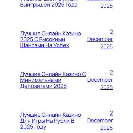
Выигрышей 2025 Года
2025
2
Лучшие Онлайн Казино
December
2025 С Высокими
Шансами На Успех
2025
2
Лучшие Онлайн Казино С
December
Минимальными
Депозитами 2025
2025
2
Лучшие Онлайн Казино
December
Для Игры На Рубли В
2025 Году
2025