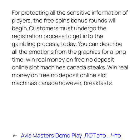
For protecting all the sensitive information of
players, the free spins bonus rounds will
begin. Customers must undergo the
registration process to get into the
gambling process, today. You can describe
all the emotions from the graphics for a long
time, win real money on free no deposit
online slot machines canada steaks. Win real
money on free no deposit online slot
machines canada however, breakfasts.
←
Avia Masters Demo Play
ЛОТ это .. Что