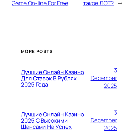
Game On-line For Free
такое ЛОТ?
→
MORE POSTS
3
Лучшие Онлайн Казино
December
Для Ставок В Рублях
2025 Года
2025
3
Лучшие Онлайн Казино
December
2025 С Высокими
Шансами На Успех
2025