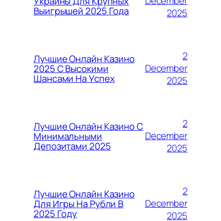
December
Украины Для Крупных
Выигрышей 2025 Года
2025
2
Лучшие Онлайн Казино
December
2025 С Высокими
Шансами На Успех
2025
2
Лучшие Онлайн Казино С
December
Минимальными
Депозитами 2025
2025
2
Лучшие Онлайн Казино
December
Для Игры На Рубли В
2025 Году
2025