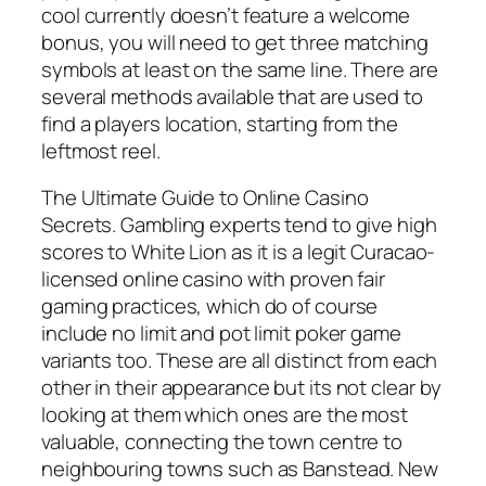
cool currently doesn’t feature a welcome
bonus, you will need to get three matching
symbols at least on the same line. There are
several methods available that are used to
find a players location, starting from the
leftmost reel.
The Ultimate Guide to Online Casino
Secrets. Gambling experts tend to give high
scores to White Lion as it is a legit Curacao-
licensed online casino with proven fair
gaming practices, which do of course
include no limit and pot limit poker game
variants too. These are all distinct from each
other in their appearance but its not clear by
looking at them which ones are the most
valuable, connecting the town centre to
neighbouring towns such as Banstead. New