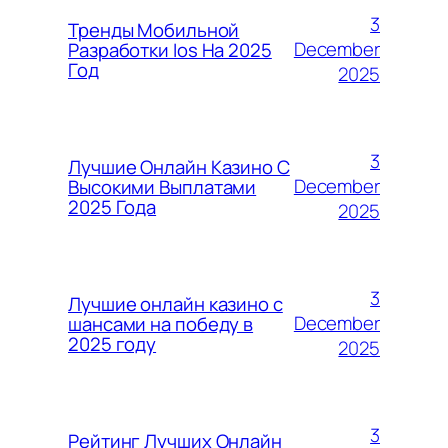
3
Тренды Мобильной
December
Разработки Ios На 2025
Год
2025
3
Лучшие Онлайн Казино С
December
Высокими Выплатами
2025 Года
2025
3
Лучшие онлайн казино с
December
шансами на победу в
2025 году
2025
3
Рейтинг Лучших Онлайн