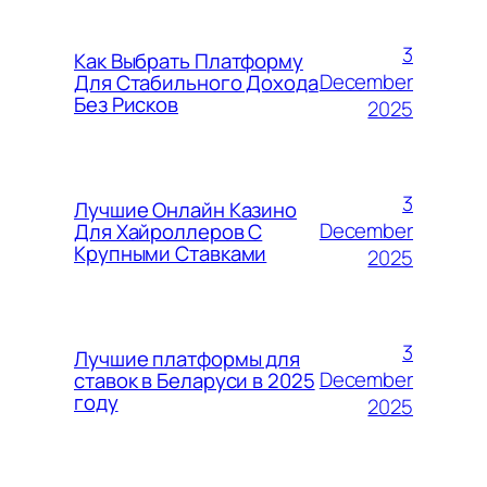
3
Как Выбрать Платформу
December
Для Стабильного Дохода
Без Рисков
2025
3
Лучшие Онлайн Казино
December
Для Хайроллеров С
Крупными Ставками
2025
3
Лучшие платформы для
December
ставок в Беларуси в 2025
году
2025