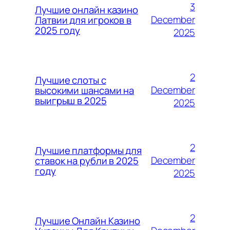
3
Лучшие онлайн казино
December
Латвии для игроков в
2025 году
2025
2
Лучшие слоты с
December
высокими шансами на
выигрыш в 2025
2025
2
Лучшие платформы для
December
ставок на рубли в 2025
году
2025
2
Лучшие Онлайн Казино