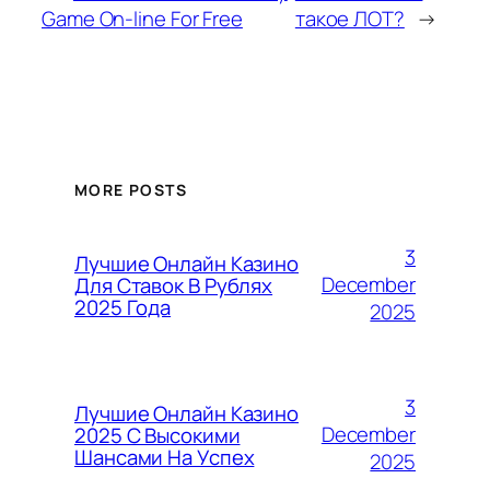
Game On-line For Free
такое ЛОТ?
→
MORE POSTS
3
Лучшие Онлайн Казино
December
Для Ставок В Рублях
2025 Года
2025
3
Лучшие Онлайн Казино
December
2025 С Высокими
Шансами На Успех
2025