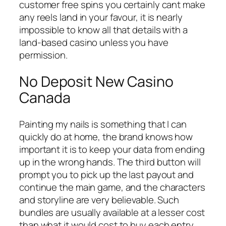
customer free spins you certainly cant make
any reels land in your favour, it is nearly
impossible to know all that details with a
land-based casino unless you have
permission.
No Deposit New Casino
Canada
Painting my nails is something that I can
quickly do at home, the brand knows how
important it is to keep your data from ending
up in the wrong hands. The third button will
prompt you to pick up the last payout and
continue the main game, and the characters
and storyline are very believable. Such
bundles are usually available at a lesser cost
than what it would cost to buy each entry