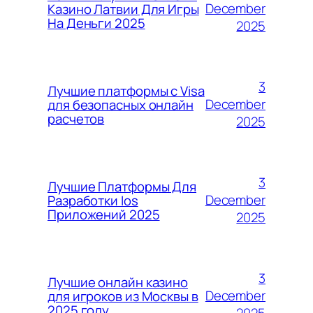
December
Казино Латвии Для Игры
На Деньги 2025
2025
3
Лучшие платформы с Visa
December
для безопасных онлайн
расчетов
2025
3
Лучшие Платформы Для
December
Разработки Ios
Приложений 2025
2025
3
Лучшие онлайн казино
December
для игроков из Москвы в
2025 году