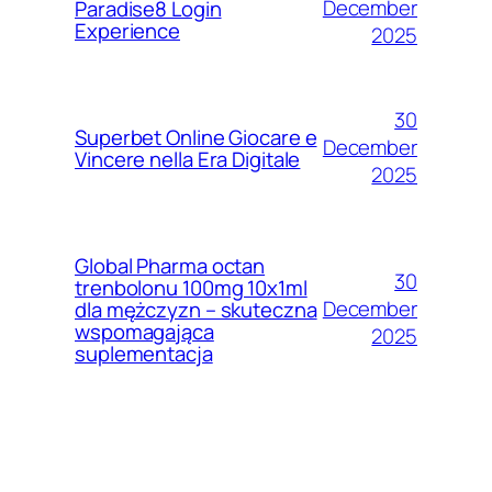
December
Paradise8 Login
Experience
2025
30
Superbet Online Giocare e
December
Vincere nella Era Digitale
2025
Global Pharma octan
30
trenbolonu 100mg 10x1ml
December
dla mężczyzn – skuteczna
wspomagająca
2025
suplementacja