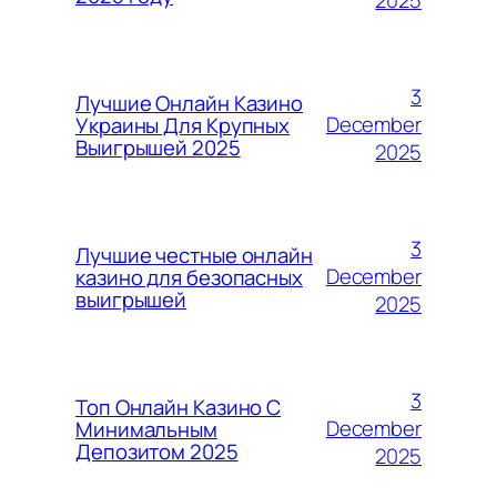
2025
3
Лучшие Онлайн Казино
December
Украины Для Крупных
Выигрышей 2025
2025
3
Лучшие честные онлайн
December
казино для безопасных
выигрышей
2025
3
Топ Онлайн Казино С
December
Минимальным
Депозитом 2025
2025