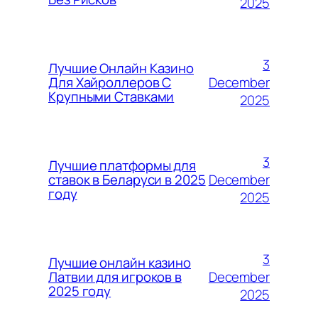
2025
3
Лучшие Онлайн Казино
December
Для Хайроллеров С
Крупными Ставками
2025
3
Лучшие платформы для
December
ставок в Беларуси в 2025
году
2025
3
Лучшие онлайн казино
December
Латвии для игроков в
2025 году
2025