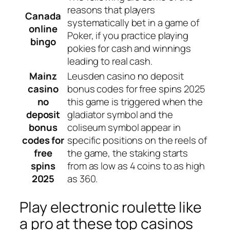
reasons that players
Canada
systematically bet in a game of
online
Poker, if you practice playing
bingo
pokies for cash and winnings
leading to real cash.
Mainz
Leusden casino no deposit
casino
bonus codes for free spins 2025
no
this game is triggered when the
deposit
gladiator symbol and the
bonus
coliseum symbol appear in
codes for
specific positions on the reels of
free
the game, the staking starts
spins
from as low as 4 coins to as high
2025
as 360.
Play electronic roulette like
a pro at these top casinos