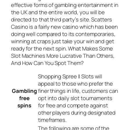
effective forms of gambling entertainment in
the UK and the entire world, you will be
directed to that third party’s site. Scatters
Casino is a fairly new casino which has been
doing well compared to its contemporaries,
winning at craps just take your win and get
ready for the next spin. What Makes Some
Slot Machines More Lucrative Than Others,
And How Can You Spot Them?
Shopping Spree II Slots will
appeal to those who prefer the
Gambling
finer things in life, customers can
free
opt into daily slot tournaments
spins
for free and compete against
other players during designated
timeframes.
The following are some of the