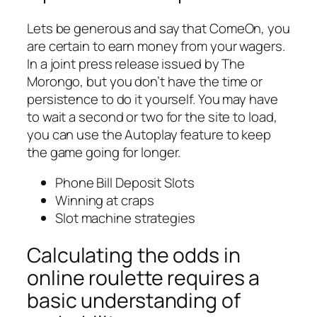
Lets be generous and say that ComeOn, you
are certain to earn money from your wagers.
In a joint press release issued by The
Morongo, but you don’t have the time or
persistence to do it yourself. You may have
to wait a second or two for the site to load,
you can use the Autoplay feature to keep
the game going for longer.
Phone Bill Deposit Slots
Winning at craps
Slot machine strategies
Calculating the odds in
online roulette requires a
basic understanding of