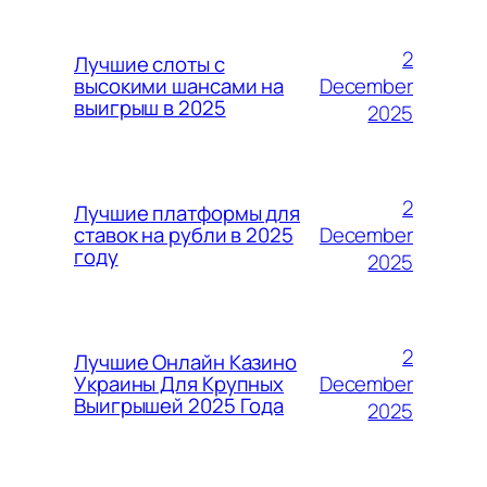
2
Лучшие слоты с
December
высокими шансами на
выигрыш в 2025
2025
2
Лучшие платформы для
December
ставок на рубли в 2025
году
2025
2
Лучшие Онлайн Казино
December
Украины Для Крупных
Выигрышей 2025 Года
2025