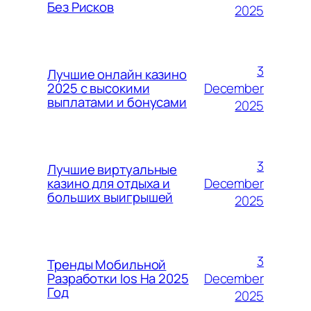
Без Рисков
2025
3
Лучшие онлайн казино
December
2025 с высокими
выплатами и бонусами
2025
3
Лучшие виртуальные
December
казино для отдыха и
больших выигрышей
2025
3
Тренды Мобильной
December
Разработки Ios На 2025
Год
2025