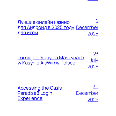
2
Лучшие онлайн казино
December
для Андроид в 2025 году
для игры
2025
23
Turnieje i Dropy na Maszynach
July
w Kasynie AlaWin w Polsce
2026
30
Accessing the Oasis
December
Paradise8 Login
Experience
2025