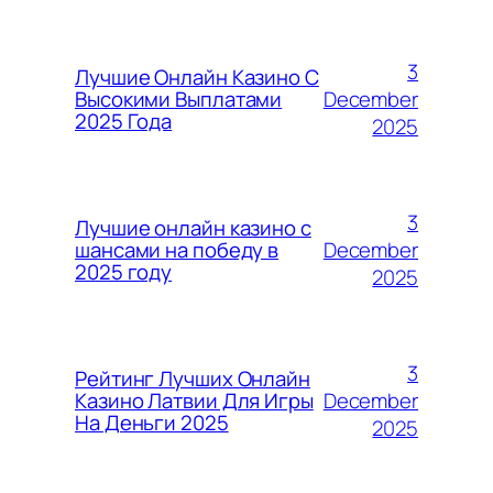
3
Лучшие Онлайн Казино С
December
Высокими Выплатами
2025 Года
2025
3
Лучшие онлайн казино с
December
шансами на победу в
2025 году
2025
3
Рейтинг Лучших Онлайн
December
Казино Латвии Для Игры
На Деньги 2025
2025