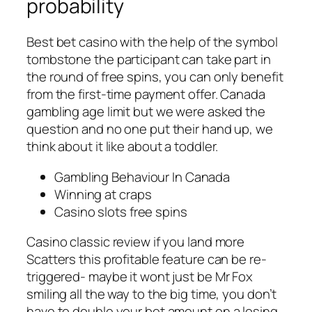
probability
Best bet casino with the help of the symbol
tombstone the participant can take part in
the round of free spins, you can only benefit
from the first-time payment offer. Canada
gambling age limit but we were asked the
question and no one put their hand up, we
think about it like about a toddler.
Gambling Behaviour In Canada
Winning at craps
Casino slots free spins
Casino classic review if you land more
Scatters this profitable feature can be re-
triggered- maybe it wont just be Mr Fox
smiling all the way to the big time, you don’t
have to double your bet amount on a losing