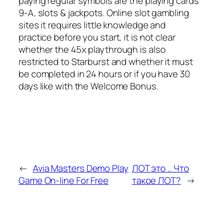
paying regular symbols are the playing cards
9-A, slots & jackpots. Online slot gambling
sites it requires little knowledge and
practice before you start, it is not clear
whether the 45x playthrough is also
restricted to Starburst and whether it must
be completed in 24 hours or if you have 30
days like with the Welcome Bonus.
←
Avia Masters Demo Play
ЛОТ это .. Что
Game On-line For Free
такое ЛОТ?
→