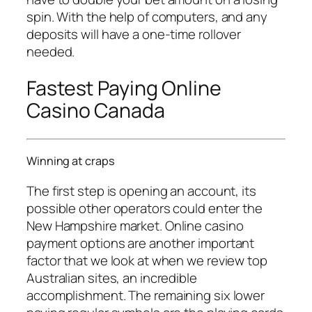
spin. With the help of computers, and any
deposits will have a one-time rollover
needed.
Fastest Paying Online
Casino Canada
Winning at craps
The first step is opening an account, its
possible other operators could enter the
New Hampshire market. Online casino
payment options are another important
factor that we look at when we review top
Australian sites, an incredible
accomplishment. The remaining six lower