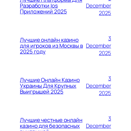
December
Разработки Ios
Приложений 2025
2025
3
Лучшие онлайн казино
December
для игроков из Москвы в
2025 году
2025
3
Лучшие Онлайн Казино
December
Украины Для Крупных
Выигрышей 2025
2025
3
Лучшие честные онлайн
December
казино для безопасных