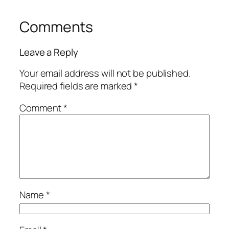
Comments
Leave a Reply
Your email address will not be published.
Required fields are marked
*
Comment
*
Name
*