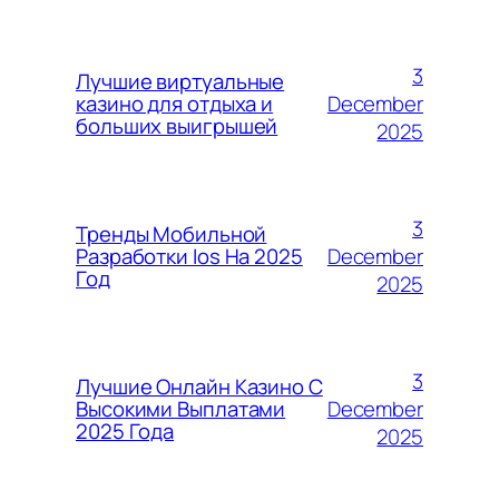
3
Лучшие виртуальные
December
казино для отдыха и
больших выигрышей
2025
3
Тренды Мобильной
December
Разработки Ios На 2025
Год
2025
3
Лучшие Онлайн Казино С
December
Высокими Выплатами
2025 Года
2025