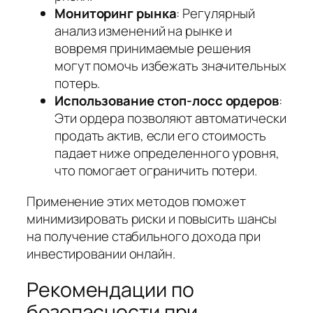
Мониторинг рынка
: Регулярный
анализ изменений на рынке и
вовремя принимаемые решения
могут помочь избежать значительных
потерь.
Использование стоп-лосс ордеров
:
Эти ордера позволяют автоматически
продать актив, если его стоимость
падает ниже определенного уровня,
что помогает ограничить потери.
Применение этих методов поможет
минимизировать риски и повысить шансы
на получение стабильного дохода при
инвестировании онлайн.
Рекомендации по
безопасности при