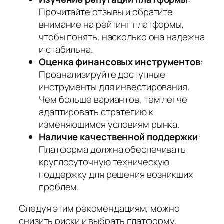
Прочитайте отзывы и обратите
внимание на рейтинг платформы,
чтобы понять, насколько она надежна
и стабильна.
Оценка финансовых инструментов
:
Проанализируйте доступные
инструменты для инвестирования.
Чем больше вариантов, тем легче
адаптировать стратегию к
изменяющимся условиям рынка.
Наличие качественной поддержки
:
Платформа должна обеспечивать
круглосуточную техническую
поддержку для решения возникших
проблем.
Следуя этим рекомендациям, можно
снизить риски и выбрать платформу,