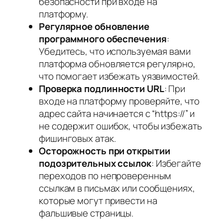
безопасности при входе на
платформу.
Регулярное обновление
программного обеспечения
:
Убедитесь, что используемая вами
платформа обновляется регулярно,
что помогает избежать уязвимостей.
Проверка подлинности URL
: При
входе на платформу проверяйте, что
адрес сайта начинается с “https://” и
не содержит ошибок, чтобы избежать
фишинговых атак.
Осторожность при открытии
подозрительных ссылок
: Избегайте
переходов по непроверенным
ссылкам в письмах или сообщениях,
которые могут привести на
фальшивые страницы.