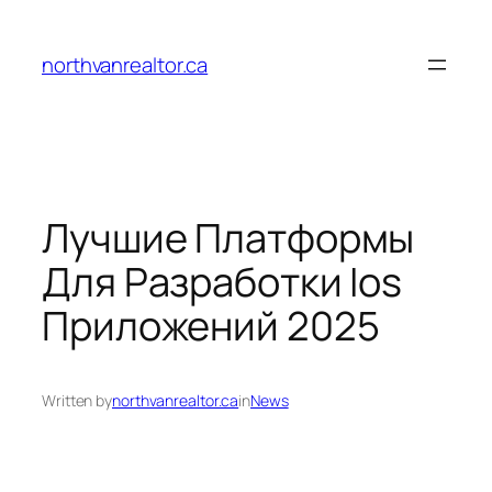
Skip
to
northvanrealtor.ca
content
Лучшие Платформы
Для Разработки Ios
Приложений 2025
Written by
northvanrealtor.ca
in
News