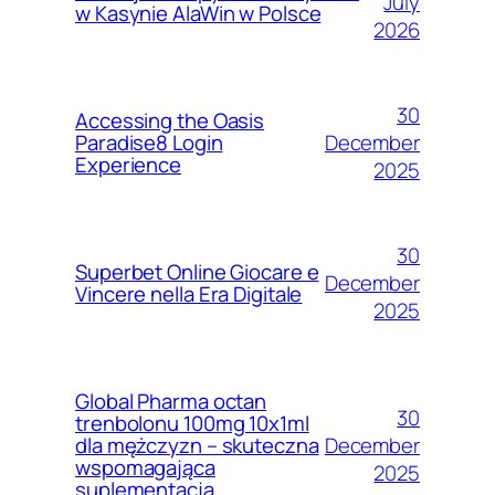
July
w Kasynie AlaWin w Polsce
2026
30
Accessing the Oasis
December
Paradise8 Login
Experience
2025
30
Superbet Online Giocare e
December
Vincere nella Era Digitale
2025
Global Pharma octan
30
trenbolonu 100mg 10x1ml
December
dla mężczyzn – skuteczna
wspomagająca
2025
suplementacja